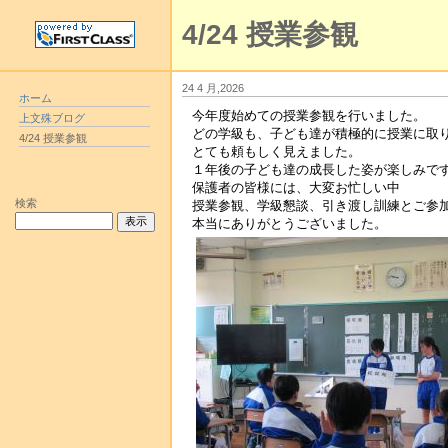
4/24 授業参観
24 4 月,2026
ホーム
今年度始めての授業参観を行いました。
上文殊ブログ
どの学級も、子ども達が積極的に授業に取
4/24 授業参観
とても頼もしく見えました。
１年後の子ども達の成長した姿が楽しみで
保護者の皆様には、大変お忙しい中
検索
授業参観、学級懇談、引き渡し訓練とご参
本当にありがとうございました。