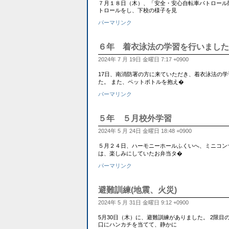
７月１８日（木）、「安全・安心自転車パトロール
トロールをし、下校の様子を見
パーマリンク
６年 着衣泳法の学習を行いました
2024年 7 月 19日 金曜日 7:17 +0900
17日、南消防署の方に来ていただき、着衣泳法の
た。 また、ペットボトルを抱え�
パーマリンク
５年 ５月校外学習
2024年 5 月 24日 金曜日 18:48 +0900
５月２４日、ハーモニーホールふくいへ、ミニコン
は、楽しみにしていたお弁当タ�
パーマリンク
避難訓練(地震、火災)
2024年 5 月 31日 金曜日 9:12 +0900
5月30日（木）に、避難訓練がありました。 2限
口にハンカチを当てて、静かに