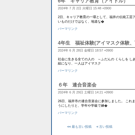
6年 キャリア教育（アイドル）
2024年 7 月 2日 火曜日 15:48 +0900
2日、キャリア教育の一環として、福井の伝統工芸
いものだけではなく、地道な�
パーマリンク
4年生 福祉体験(アイマスク体験
2024年 6 月 28日 金曜日 18:57 +0900
社会に生きる全ての人の ～ふだんの くらしを し
組になり、一人はアイマスク
パーマリンク
６年 連合音楽会
2024年 6 月 29日 土曜日 14:21 +0900
26日、福井市の連合音楽会に参加しました。 こ
うにしたりと、学年や学級で練�
パーマリンク
<<
最も古い投稿
<
古い投稿