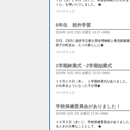
７日（月）と８日（火）に、和楽器体験が行われま
くら」を弾いたりしました。 �
パーマリンク
6年生 校外学習
2024年 10月 23日 水曜日 19:17 +0900
22日、23日に福井市立郷土歴史博物館と養浩館庭
様子や町並み、人々の暮らしに�
パーマリンク
1学期終業式・2学期始業式
2024年 10月 18日 金曜日 13:23 +0900
１０月１０日（木）、１学期終業式がありました。
が出来るようになった子が増�
パーマリンク
学校保健委員会がありました！
2024年 10月 2日 水曜日 17:26 +0900
１０月２日（水）に、学校保健委員会がありました
るときの大事なこととして、 �