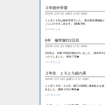
３年校外学習
2024年 12月 3日 火曜日 14:58 +0900
１１月１９日は校外学習でした。 県立歴史博物館と安田
ごしにのぞきこめます。 [画像:IMG
パーマリンク
6年 修学旅行2日目
2024年 12月 2日 月曜日 17:31 +0900
2日目は、京都で班別行動を行いました。 清水寺
ったりしました。 初めて見�
パーマリンク
２年生 とろとろ絵の具
2024年 11月 29日 金曜日 17:07 +0900
１１月１９日・２０日、図工の時間に液体粘土を使っ
みました。講師 の方が事前�
パーマリンク