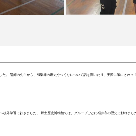
した。 講師の先生から、和楽器の歴史やつくりについて話を聞いたり、実際に箏にさわって
庭園へ校外学習に行きました。 郷土歴史博物館では、グループごとに福井市の歴史に触れま