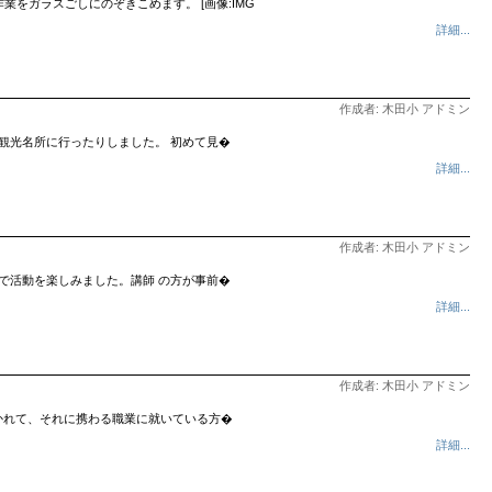
作業をガラスごしにのぞきこめます。 [画像:IMG
詳細...
作成者: 木田小 アドミン
観光名所に行ったりしました。 初めて見�
詳細...
作成者: 木田小 アドミン
で活動を楽しみました。講師 の方が事前�
詳細...
作成者: 木田小 アドミン
かれて、それに携わる職業に就いている方�
詳細...