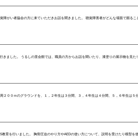
聴覚障がい者協会の方に来ていただきお話を聞きました。 聴覚障害者がどんな場面で困るこ
習に行きました。 うるしの里会館では、職員の方からお話を聞いたり、漆塗りの展示物を見
１周２００ｍのグラウンドを、１，２年生は３分間、３，４年生は４分間、５，６年生は５分
LS教育を行いました。 胸骨圧迫のやり方やAEDの使い方について、説明を受けたり模型