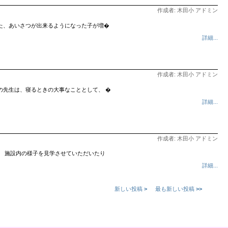
作成者: 木田小 アドミン
た、あいさつが出来るようになった子が増�
詳細...
作成者: 木田小 アドミン
の先生は、寝るときの大事なこととして、 �
詳細...
作成者: 木田小 アドミン
、 施設内の様子を見学させていただいたり
詳細...
新しい投稿
>
最も新しい投稿
>>