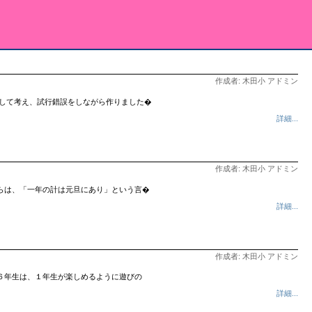
作成者: 木田小 アドミン
協力して考え、試行錯誤をしながら作りました�
詳細...
作成者: 木田小 アドミン
らは、「一年の計は元旦にあり」という言�
詳細...
作成者: 木田小 アドミン
６年生は、１年生が楽しめるように遊びの
詳細...