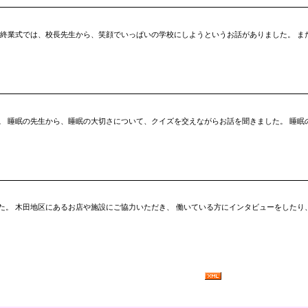
 終業式では、校長先生から、笑顔でいっぱいの学校にしようというお話がありました。 ま
。 睡眠の先生から、睡眠の大切さについて、クイズを交えながらお話を聞きました。 睡眠
た。 木田地区にあるお店や施設にご協力いただき、 働いている方にインタビューをしたり