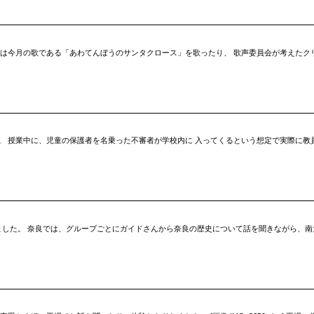
童は今月の歌である「あわてんぼうのサンタクロース」を歌ったり、 歌声委員会が考えたク
。 授業中に、児童の保護者を名乗った不審者が学校内に 入ってくるという想定で実際に教
ました。 奈良では、グループごとにガイドさんから奈良の歴史について話を聞きながら、