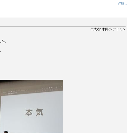
詳細...
作成者: 木田小 アドミン
した。
。