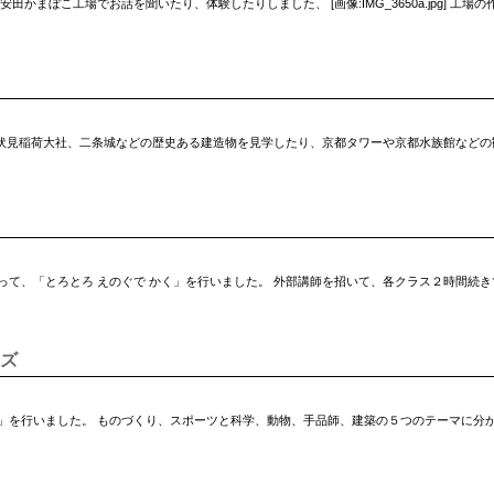
まぼこ工場でお話を聞いたり、体験したりしました、 [画像:IMG_3650a.jpg] 工場の
や伏見稲荷大社、二条城などの歴史ある建造物を見学したり、京都タワーや京都水族館などの
て、「とろとろ えのぐで かく」を行いました。 外部講師を招いて、各クラス２時間続き
ズ
」を行いました。 ものづくり、スポーツと科学、動物、手品師、建築の５つのテーマに分