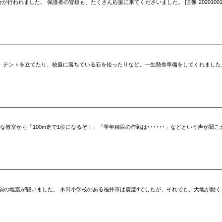
われました。 保護者の皆様も、たくさん応援に来てくださいました。 [画像:20201001_15
を立てたり、校庭に落ちている石を拾ったりなど、一生懸命準備をしてくれました。 [画像:DSC_03
教室から「100m走で1位になるぞ！」「学年種目の作戦は･･････」などという声が聞
震度5弱の地震が襲いました。 木田小学校のある福井市は震度4でしたが、それでも、大地が動