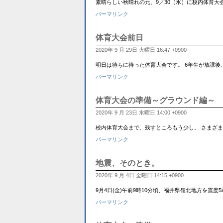
素晴らしい秋晴れの元、9／30（水）に校内体育大会が行
パーマリンク
体育大会前日
2020年 9 月 29日 火曜日 16:47 +0900
明日は待ちに待った体育大会です。 6年生が放課後、テント
パーマリンク
体育大会の準備～グラウンド編～
2020年 9 月 23日 水曜日 14:00 +0900
校内体育大会まで、残すところもう少し。 さまざまな
パーマリンク
地震、そのとき。
2020年 9 月 4日 金曜日 14:15 +0900
9月4日(金)午前9時10分頃、福井県嶺北地方を
パーマリンク