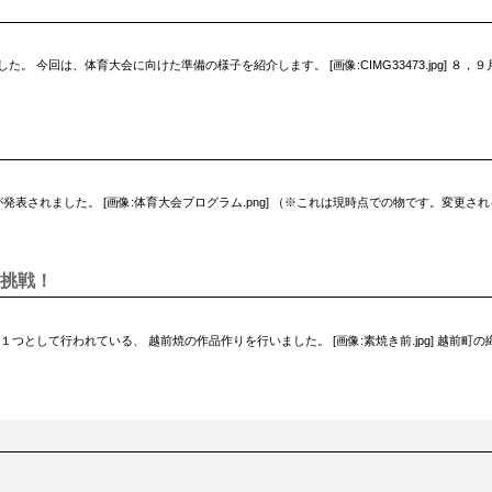
 今回は、体育大会に向けた準備の様子を紹介します。 [画像:CIMG33473.jpg] ８
表されました。 [画像:体育大会プログラム.png] （※これは現時点での物です。変更さ
挑戦！
つとして行われている、 越前焼の作品作りを行いました。 [画像:素焼き前.jpg] 越前