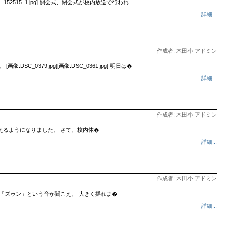
2515_1.jpg] 開会式、閉会式が校内放送で行われ
詳細...
作成者: 木田小 アドミン
79.jpg][画像:DSC_0361.jpg] 明日は�
詳細...
作成者: 木田小 アドミン
こえるようになりました。 さて、校内体�
詳細...
作成者: 木田小 アドミン
く「ズゥン」という音が聞こえ、 大きく揺れま�
詳細...