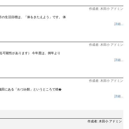
作成者: 木田小 アドミン
，９月の生活目標は、「体をきたえよう」です。 体
詳細...
作成者: 木田小 アドミン
れる可能性があります） 今年度は、例年より
詳細...
作成者: 木田小 アドミン
町の織田にある「わづみ館」というところで焼�
詳細...
作成者: 木田小 アドミン