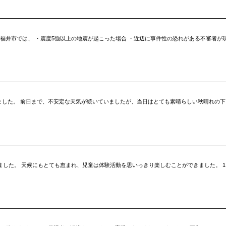
福井市では、 ・震度5強以上の地震が起こった場合 ・近辺に事件性の恐れがある不審者が
ました。 前日まで、不安定な天気が続いていましたが、当日はとても素晴らしい秋晴れの下
われました。 天候にもとても恵まれ、児童は体験活動を思いっきり楽しむことができました。