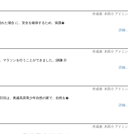
作成者: 木田小 アドミン
現れた場合 に、安全を確保するため、保護�
詳細...
作成者: 木田小 アドミン
、マラソンを行うことができました。[画像:D
詳細...
作成者: 木田小 アドミン
 1日目は、奥越高原青少年自然の家で、自然を�
詳細...
作成者: 木田小 アドミン