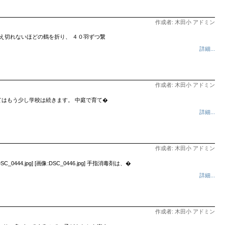
作成者: 木田小 アドミン
え切れないほどの鶴を折り、 ４０羽ずつ繋
詳細...
作成者: 木田小 アドミン
はもう少し学校は続きます。 中庭で育て�
詳細...
作成者: 木田小 アドミン
g] [画像:DSC_0446.jpg] 手指消毒剤は、�
詳細...
作成者: 木田小 アドミン