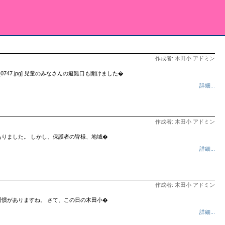
作成者: 木田小 アドミン
0747.jpg] 児童のみなさんの避難口も開けました�
詳細...
作成者: 木田小 アドミン
りました。 しかし、保護者の皆様、地域�
詳細...
作成者: 木田小 アドミン
慣がありますね。 さて、この日の木田小�
詳細...