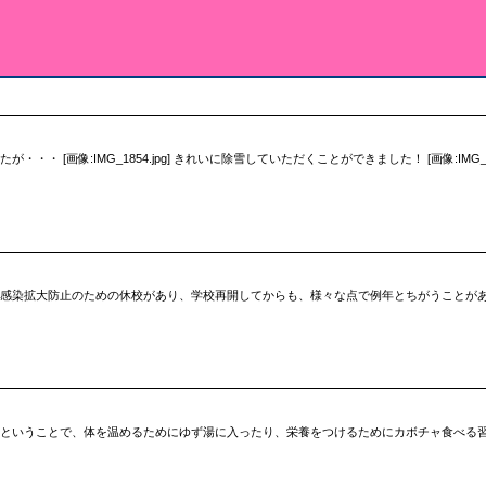
・ [画像:IMG_1854.jpg] きれいに除雪していただくことができました！ [画像:IMG_
、感染拡大防止のための休校があり、学校再開してからも、様々な点で例年とちがうことがあ
、ということで、体を温めるためにゆず湯に入ったり、栄養をつけるためにカボチャ食べる習