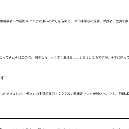
療従事者への感謝や コロナ収束への祈りを込めて、 木田小学校の児童、保護者、教員で数
なってきた今日この頃。 例年なら、もうすぐ夏休み……と言うところですが、今年に限って
す！
ました。 何本もの手指消毒剤・２０７枚の児童用マスクが届いたのです。 [画像:DSC_0444.jp