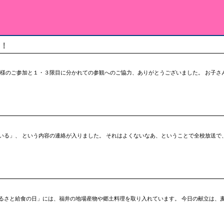
！
皆様のご参加と１・３限目に分かれての参観へのご協力、ありがとうございました。 お子さ
いる」、 という内容の連絡が入りました。 それはよくないなあ、ということで全校放送で
るさと給食の日」には、福井の地場産物や郷土料理を取り入れています。 今日の献立は、