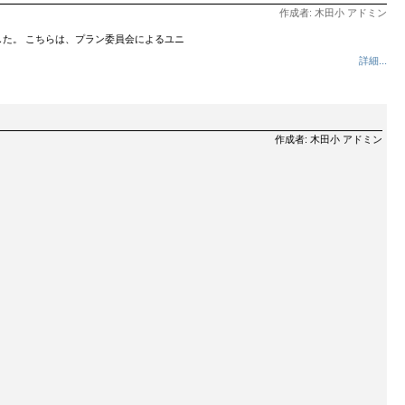
作成者: 木田小 アドミン
た。 こちらは、プラン委員会によるユニ
詳細...
作成者: 木田小 アドミン