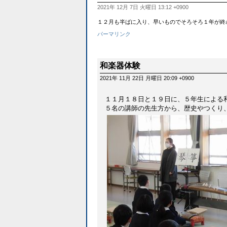
2021年 12月 7日 火曜日 13:12 +0900
１２月も半ばに入り、早いものでそろそろ１年が終
パーマリンク
和楽器体験
2021年 11月 22日 月曜日 20:09 +0900
１１月１８日と１９日に、５年生による
５名の講師の先生方から、歴史やつくり