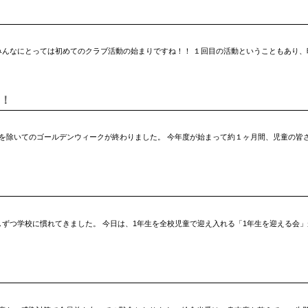
のみんなにとっては初めてのクラブ活動の始まりですね！！ １回目の活動ということもあり
！
間を除いてのゴールデンウィークが終わりました。 今年度が始まって約１ヶ月間、児童の皆
ずつ学校に慣れてきました。 今日は、1年生を全校児童で迎え入れる「1年生を迎える会」