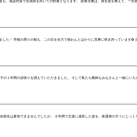
度も、感染対策で全員前を向いての黙食となります。 給食当番は、身支度を整えて、一生
ました！ 学校の周りの桜も、この日を全力で祝わんとばかりに見事に咲き誇っています✿ 
っ子の１年間の頑張りを讃えていただきました。 そして私たち教師もみなさんと一緒にいろ
も在校生は参加できませんでしたが、 ６年間で立派に成長した姿を、保護者の方々にじっく