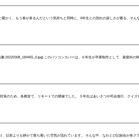
かと暖かく、もう春が来るんだという気持ちと同時に、6年生との別れの寂しさが募る、そん
20220308_184455_0.jpg] このパソコンカバーは、６年生が卒業制作として、家
染対策のため、各教室で、リモートでの開催でした。 ５年生はあいさつや司会進行、クイズ
り、以前よりも静かで落ち着いた空気が流れています。 そんな中、なわとび記録会が各クラ