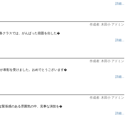
詳細...
作成者: 木田小 アドミン
 各クラスでは、がんばった宿題を出した�
詳細...
作成者: 木田小 アドミン
田っ子が表彰を受けました。おめでとうございます�
詳細...
作成者: 木田小 アドミン
は緊張感のある雰囲気の中、見事な演技を�
詳細...