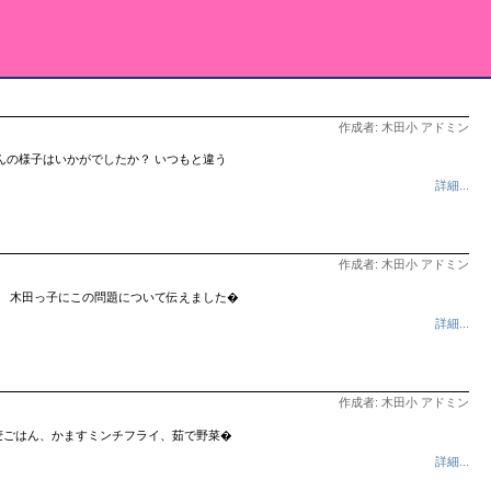
作成者: 木田小 アドミン
んの様子はいかがでしたか？ いつもと違う
詳細...
作成者: 木田小 アドミン
、 木田っ子にこの問題について伝えました�
詳細...
作成者: 木田小 アドミン
麦ごはん、かますミンチフライ、茹で野菜�
詳細...