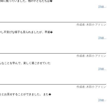
懸命に配っていました。他の子どもたちは�
詳細...
作成者: 木田小 アドミン
少し不安げな様子も見られましたが、早速�
詳細...
作成者: 木田小 アドミン
んなことを学んで、楽しく過ごさせていた
詳細...
作成者: 木田小 アドミン
りとお見せすることができました。 また�
詳細...