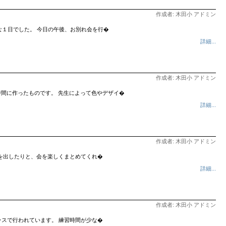
作成者: 木田小 アドミン
な１日でした。 今日の午後、お別れ会を行�
詳細...
作成者: 木田小 アドミン
庭科の時間に作ったものです。 先生によって色やデザイ�
詳細...
作成者: 木田小 アドミン
を出したりと、会を楽しくまとめてくれ�
詳細...
作成者: 木田小 アドミン
スで行われています。 練習時間が少な�