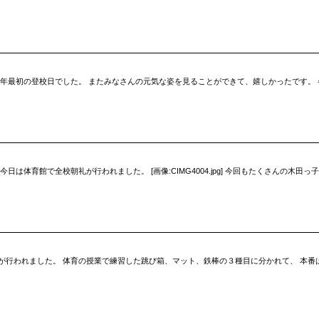
今年最初の登校日でした。 またみなさんの元気な姿を見ることができて、嬉しかったです。
は体育館で全校朝礼が行われました。 [画像:CIMG4004.jpg] 今回もたくさんの木
が行われました。 体育の授業で練習した跳び箱、マット、鉄棒の３種目に分かれて、 本番