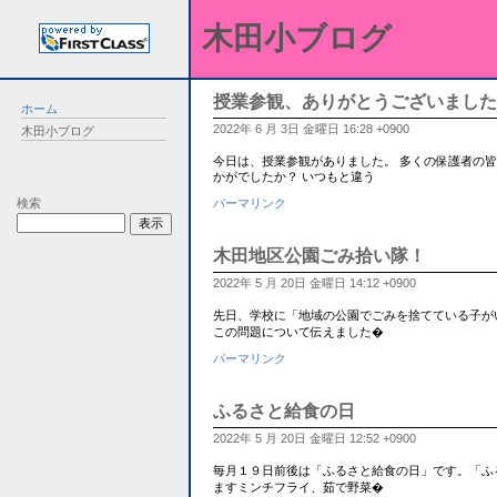
木田小ブログ
授業参観、ありがとうございました
ホーム
2022年 6 月 3日 金曜日 16:28 +0900
木田小ブログ
今日は、授業参観がありました。 多くの保護者の
かがでしたか？ いつもと違う
検索
パーマリンク
木田地区公園ごみ拾い隊！
2022年 5 月 20日 金曜日 14:12 +0900
先日、学校に「地域の公園でごみを捨てている子がい
この問題について伝えました�
パーマリンク
ふるさと給食の日
2022年 5 月 20日 金曜日 12:52 +0900
毎月１９日前後は「ふるさと給食の日」です。「ふ
ますミンチフライ、茹で野菜�