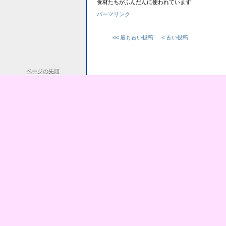
食材たちがふんだんに使われています
パーマリンク
<<
最も古い投稿
<
古い投稿
ページの先頭