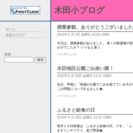
木田小ブログ
授業参観、ありがとうございました
ホーム
2022年 6 月 3日 金曜日 16:28 +0900
木田小ブログ
今日は、授業参観がありました。 多くの保護者の
かがでしたか？ いつもと違う
検索
パーマリンク
木田地区公園ごみ拾い隊！
2022年 5 月 20日 金曜日 14:12 +0900
先日、学校に「地域の公園でごみを捨てている子がい
この問題について伝えました�
パーマリンク
ふるさと給食の日
2022年 5 月 20日 金曜日 12:52 +0900
毎月１９日前後は「ふるさと給食の日」です。「ふ
ますミンチフライ、茹で野菜�