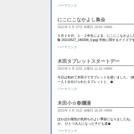
パーマリンク
にこにこなかよし集会
2021年 5 月 27日 木曜日 18:02 +0900
５月２６日、１・２年生による、にこにこなかよし集
像:20210527_180308_0.jpg] 学校に関するクイズです
パーマリンク
木田タブレットスタートデー
2021年 5 月 22日 土曜日 11:10 +0900
今日は初めて木田小でタブレットを使いました。 [画像:202
一人１台分けられたタブレットと、�
パーマリンク
木田小☆春爛漫
2021年 3 月 31日 水曜日 16:29 +0900
ぽかぽか陽気の気持ちのよい季節になりましたね。 本校に
が、 ひとつ大人になった子ども達�
パーマリンク