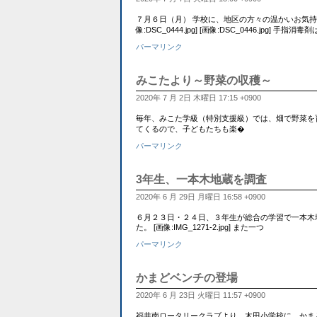
７月６日（月） 学校に、地区の方々の温かいお気持
像:DSC_0444.jpg] [画像:DSC_0446.jpg] 手指消毒
パーマリンク
みこたより～野菜の収穫～
2020年 7 月 2日 木曜日 17:15 +0900
毎年、みこた学級（特別支援級）では、畑で野菜を
てくるので、子どもたちも楽�
パーマリンク
3年生、一本木地蔵を調査
2020年 6 月 29日 月曜日 16:58 +0900
６月２３日・２４日、３年生が総合の学習で一本木
た。 [画像:IMG_1271-2.jpg] また一つ
パーマリンク
かまどベンチの登場
2020年 6 月 23日 火曜日 11:57 +0900
福井南ロータリークラブより、木田小学校に、かまどベン