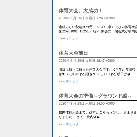
体育大会、大成功！
2020年 9 月 30日 水曜日 17:48 +0900
素晴らしい秋晴れの元、9／30（水）に校内体育大
像:20201001_152515_1.jpg] 開会式、閉会式が
パーマリンク
体育大会前日
2020年 9 月 29日 火曜日 16:47 +0900
明日は待ちに待った体育大会です。 6年生が放課後
像:DSC_0379.jpg][画像:DSC_0361.jpg] 明日は�
パーマリンク
体育大会の準備～グラウンド編～
2020年 9 月 23日 水曜日 14:00 +0900
校内体育大会まで、残すところもう少し。 さまざまな
りました。 さて、校内体�
パーマリンク