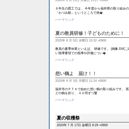
2020年 8 月 11日 火曜日 15:27 +0900
６年生の図工では、 今年度から福井県の取り組みの１
「わづみ館」というところで焼�
パーマリンク
夏の教員研修！子どものために！
2020年 8 月 5日 水曜日 15:32 +0900
教員の夏季休業といえば、 研修です。 [画像:DSC_
い指導要領での指導や評価につい�
パーマリンク
想い鶴よ 届け！！
2020年 8 月 3日 月曜日 11:24 +0900
福井市のＰＴＡで始めた想い鶴の取り組みです。 医
どの鶴を折り、 ４０羽ずつ繋
パーマリンク
夏の収穫祭
2020年 7 月 17日 金曜日 8:29 +0900