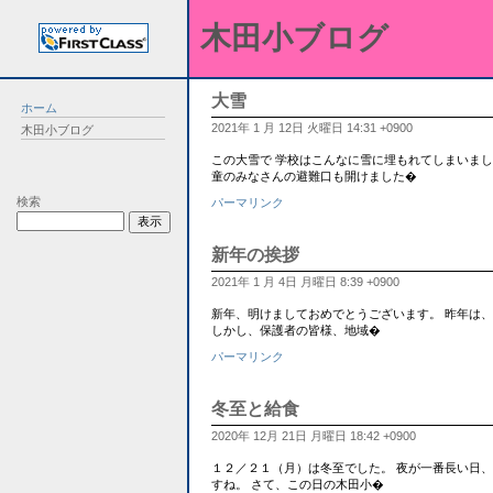
木田小ブログ
大雪
ホーム
2021年 1 月 12日 火曜日 14:31 +0900
木田小ブログ
この大雪で 学校はこんなに雪に埋もれてしまいましたが・・・
童のみなさんの避難口も開けました�
検索
パーマリンク
新年の挨拶
2021年 1 月 4日 月曜日 8:39 +0900
新年、明けましておめでとうございます。 昨年は
しかし、保護者の皆様、地域�
パーマリンク
冬至と給食
2020年 12月 21日 月曜日 18:42 +0900
１２／２１（月）は冬至でした。 夜が一番長い日
すね。 さて、この日の木田小�