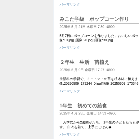
パーマリンク
みこた学級 ポップコーン作り
2025年 5 月 21日 水曜日 7:30 +0900
5月7日にポップコーンを作りました。おいしいポッ
像:10.jpg] [画像:20.jpg] [画像:30.jpg]
パーマリンク
２年生 生活 苗植え
2025年 5 月 9日 金曜日 17:27 +0900
生活科の学習で、ミニトマトの苗を植木鉢に植えまし
像:20250509_173244_0.jpg][画像:20250509_173346_
パーマリンク
1年生 初めての給食
2025年 4 月 25日 金曜日 14:33 +0900
入学式から2週間がたち、 1年生の子どもたちも
す。 白衣を着て、上手にごはん�
パーマリンク