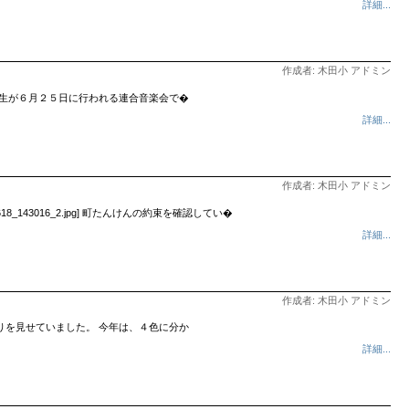
詳細...
作成者: 木田小 アドミン
年生が６月２５日に行われる連合音楽会で�
詳細...
作成者: 木田小 アドミン
3016_2.jpg] 町たんけんの約束を確認してい�
詳細...
作成者: 木田小 アドミン
りを見せていました。 今年は、４色に分か
詳細...