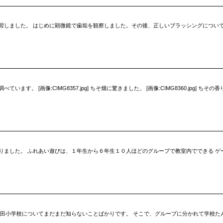
習しました。 はじめに顕微鏡で歯垢を観察しました。その後、正しいブラッシングについて
 [画像:CIMG8357.jpg] ちそ畑に驚きました。 [画像:CIMG8360.jpg] ちその香りが
りました。 ふれあい遊びは、１年生から６年生１０人ほどのグループで教室内でできる ゲ
田小学校についてまだまだ知らないことばかりです。 そこで、グループに分かれて学校た