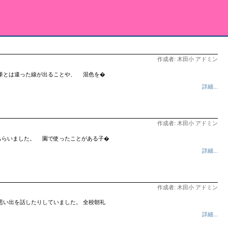
作成者: 木田小 アドミン
筆とは違った線が出ることや、 混色を�
詳細...
作成者: 木田小 アドミン
もらいました。 園で使ったことがある子�
詳細...
作成者: 木田小 アドミン
思い出を話したりしていました。 全校朝礼
詳細...