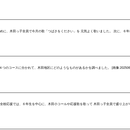
じめに、木田っ子全員で今月の歌「つばさをください」を 元気よく歌いました。 次に、６
ースに分かれて、木田地区にどのようなものがあるかを調べました。 [画像:20250618_14
 全校応援では、６年生を中心に、木田小コールや応援歌を歌って 木田っ子全員で盛り上が