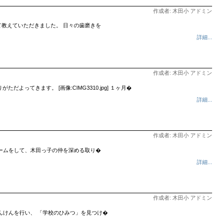
作成者: 木田小 アドミン
教えていただきました。 日々の歯磨きを
詳細...
作成者: 木田小 アドミン
ただよってきます。 [画像:CIMG3310.jpg] １ヶ月�
詳細...
作成者: 木田小 アドミン
ームをして、木田っ子の仲を深める取り�
詳細...
作成者: 木田小 アドミン
んけんを行い、 「学校のひみつ」を見つけ�