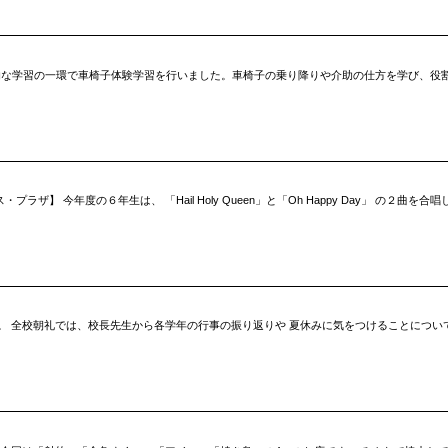
総合的な学習の一環で車椅子体験学習を行いました。車椅子の乗り降りや介助の仕方を学び、役
ラザ】 今年度の６年生は、 「Hail Holy Queen」と「Oh Happy Day」 の２
。 全校朝礼では、校長先生から各学年の行事の振り返りや 夏休みに気をつけることについ