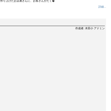
て作り上げたお店屋さんに、お客さんがたく�
詳細...
作成者: 木田小 アドミン