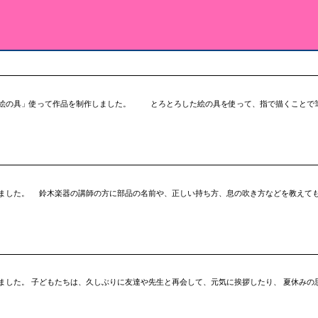
絵の具」使って作品を制作しました。 とろとろした絵の具を使って、指で描くことで
ました。 鈴木楽器の講師の方に部品の名前や、正しい持ち方、息の吹き方などを教えて
ました。 子どもたちは、久しぶりに友達や先生と再会して、元気に挨拶したり、 夏休みの