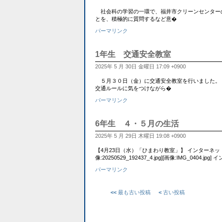
社会科の学習の一環で、福井市クリーンセンター
とを、積極的に質問するなど意�
パーマリンク
1年生 交通安全教室
2025年 5 月 30日 金曜日 17:09 +0900
５月３０日（金）に交通安全教室を行いました。 
交通ルールに気をつけながら�
パーマリンク
6年生 ４・５月の生活
2025年 5 月 29日 木曜日 19:08 +0900
【4月23日（水）「ひまわり教室」】 インターネ
像:20250529_192437_4.jpg][画像:IMG_0404.jpg
パーマリンク
<<
最も古い投稿
<
古い投稿