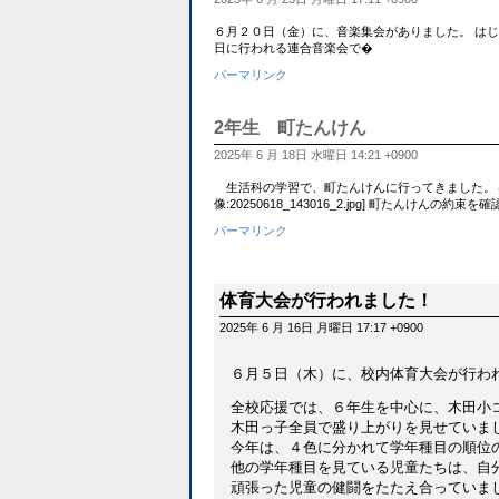
６月２０日（金）に、音楽集会がありました。 はじ
日に行われる連合音楽会で�
パーマリンク
2年生 町たんけん
2025年 6 月 18日 水曜日 14:21 +0900
生活科の学習で、町たんけんに行ってきました。４
像:20250618_143016_2.jpg] 町たんけんの約束
パーマリンク
体育大会が行われました！
2025年 6 月 16日 月曜日 17:17 +0900
６月５日（木）に、校内体育大会が行わ
全校応援では、６年生を中心に、木田小
木田っ子全員で盛り上がりを見せていま
今年は、４色に分かれて学年種目の順位
他の学年種目を見ている児童たちは、自
頑張った児童の健闘をたたえ合っていま