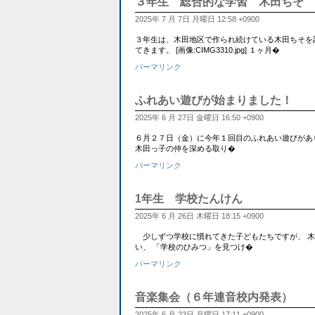
３年生 総合的な学習 木田ちそ
2025年 7 月 7日 月曜日 12:58 +0900
３年生は、木田地区で作られ続けている木田ちそを調べています
てきます。 [画像:CIMG3310.jpg] １ヶ月�
パーマリンク
ふれあい遊びが始まりました！
2025年 6 月 27日 金曜日 16:50 +0900
６月２７日（金）に今年１回目のふれあい遊びがあ
木田っ子の仲を深める取り�
パーマリンク
1年生 学校たんけん
2025年 6 月 26日 木曜日 18:15 +0900
少しずつ学校に慣れてきた子どもたちですが、 木
い、 「学校のひみつ」を見つけ�
パーマリンク
音楽集会（６年連音校内発表）
2025年 6 月 23日 月曜日 17:11 +0900