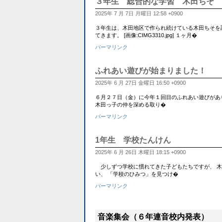
３年生 総合的な学習 木田ちそ
2025年 7 月 7日 月曜日 12:58 +0900
３年生は、木田地区で作られ続けている木田ちそを調べています
てきます。 [画像:CIMG3310.jpg] １ヶ月�
パーマリンク
ふれあい遊びが始まりました！
2025年 6 月 27日 金曜日 16:50 +0900
６月２７日（金）に今年１回目のふれあい遊びがあ
木田っ子の仲を深める取り�
パーマリンク
1年生 学校たんけん
2025年 6 月 26日 木曜日 18:15 +0900
少しずつ学校に慣れてきた子どもたちですが、 木
い、 「学校のひみつ」を見つけ�
パーマリンク
音楽集会（６年連音校内発表）