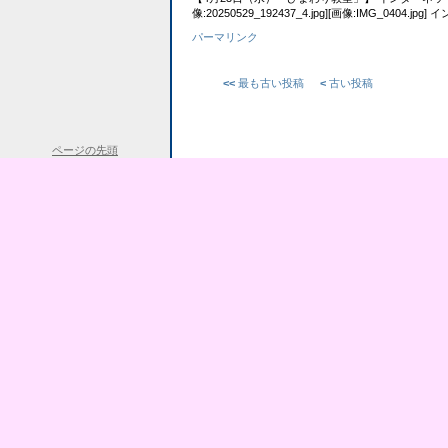
像:20250529_192437_4.jpg][画像:IMG_0404.jpg
パーマリンク
<<
最も古い投稿
<
古い投稿
ページの先頭