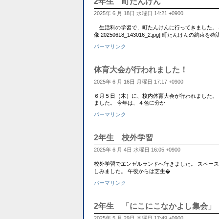
2年生 町たんけん
2025年 6 月 18日 水曜日 14:21 +0900
生活科の学習で、町たんけんに行ってきました。４
像:20250618_143016_2.jpg] 町たんけんの約束
パーマリンク
体育大会が行われました！
2025年 6 月 16日 月曜日 17:17 +0900
６月５日（木）に、校内体育大会が行われました。
ました。 今年は、４色に分か
パーマリンク
2年生 校外学習
2025年 6 月 4日 水曜日 16:05 +0900
校外学習でエンゼルランドへ行きました。 スペー
しみました。 午後からは芝生�
パーマリンク
2年生 「にこにこなかよし集会」
2025年 5 月 29日 木曜日 17:49 +0900