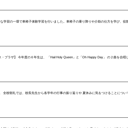
総合的な学習の一環で車椅子体験学習を行いました。車椅子の乗り降りや介助の仕方を学び、役
ラザ】 今年度の６年生は、 「Hail Holy Queen」と「Oh Happy Day」 の２
。 全校朝礼では、校長先生から各学年の行事の振り返りや 夏休みに気をつけることについ