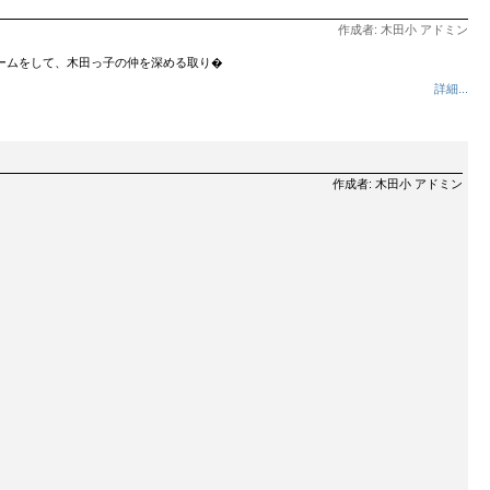
作成者: 木田小 アドミン
ームをして、木田っ子の仲を深める取り�
詳細...
作成者: 木田小 アドミン