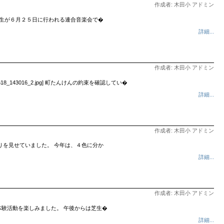
作成者: 木田小 アドミン
年生が６月２５日に行われる連合音楽会で�
詳細...
作成者: 木田小 アドミン
3016_2.jpg] 町たんけんの約束を確認してい�
詳細...
作成者: 木田小 アドミン
りを見せていました。 今年は、４色に分か
詳細...
作成者: 木田小 アドミン
験活動を楽しみました。 午後からは芝生�
詳細...