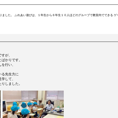
りました。 ふれあい遊びは、１年生から６年生１０人ほどのグループで教室内でできる ゲ
ですが、
とばかりです。
んを行い、
。
いる先生方に
見学して、
たりしました。