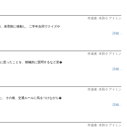
作成者: 木田小 アドミン
後、体育館に移動し、二学年合同でクイズや
詳細...
作成者: 木田小 アドミン
に思ったことを、積極的に質問するなど意�
詳細...
作成者: 木田小 アドミン
た。 その後、交通ルールに気をつけながら�
詳細...
作成者: 木田小 アドミン