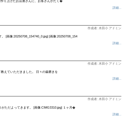
て作り上げたお店屋さんに、お客さんがたく�
詳細...
作成者: 木田小 アドミン
8_154740_0.jpg] [画像:20250708_154
詳細...
作成者: 木田小 アドミン
教えていただきました。 日々の歯磨きを
詳細...
作成者: 木田小 アドミン
ただよってきます。 [画像:CIMG3310.jpg] １ヶ月�
詳細...