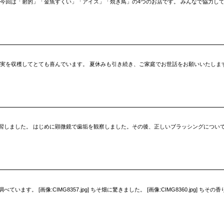
 今回は「射的」「金魚すくい」「アイス」「焼き鳥」の4つのお店です。 みんなで協力し
てとても喜んでいます。 夏休みも引き続き、ご家庭でお世話をお願いいたします。 [画像:2025070
習しました。 はじめに顕微鏡で歯垢を観察しました。その後、正しいブラッシングについて
 [画像:CIMG8357.jpg] ちそ畑に驚きました。 [画像:CIMG8360.jpg] ちその香りが