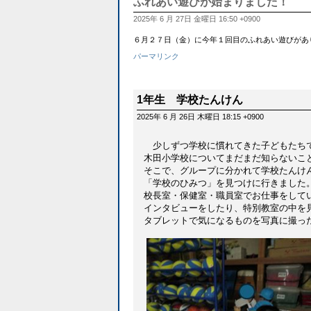
ふれあい遊びが始まりました！
2025年 6 月 27日 金曜日 16:50 +0900
６月２７日（金）に今年１回目のふれあい遊びがあ
パーマリンク
1年生 学校たんけん
2025年 6 月 26日 木曜日 18:15 +0900
少しずつ学校に慣れてきた子どもたち
木田小学校についてまだまだ知らないこ
そこで、グループに分かれて学校たんけ
「学校のひみつ」を見つけに行きました
校長室・保健室・職員室でお仕事をして
インタビューをしたり、特別教室の中を
タブレットで気になるものを写真に撮っ