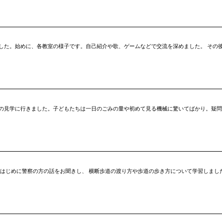
した。始めに、各教室の様子です。自己紹介や歌、ゲームなどで交流を深めました。 その
の見学に行きました。子どもたちは一日のごみの量や初めて見る機械に驚いてばかり。疑問
はじめに警察の方の話をお聞きし、 横断歩道の渡り方や歩道の歩き方について学習しまし