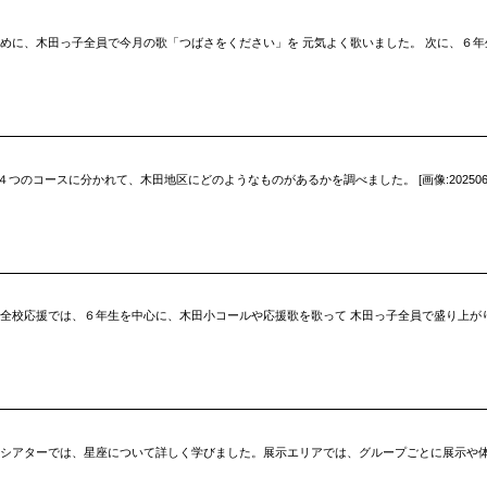
じめに、木田っ子全員で今月の歌「つばさをください」を 元気よく歌いました。 次に、６
ースに分かれて、木田地区にどのようなものがあるかを調べました。 [画像:20250618_14
 全校応援では、６年生を中心に、木田小コールや応援歌を歌って 木田っ子全員で盛り上が
スシアターでは、星座について詳しく学びました。展示エリアでは、グループごとに展示や体