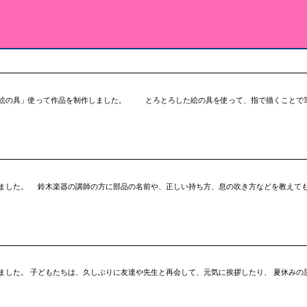
絵の具」使って作品を制作しました。 とろとろした絵の具を使って、指で描くことで
ました。 鈴木楽器の講師の方に部品の名前や、正しい持ち方、息の吹き方などを教えて
ました。 子どもたちは、久しぶりに友達や先生と再会して、元気に挨拶したり、 夏休みの