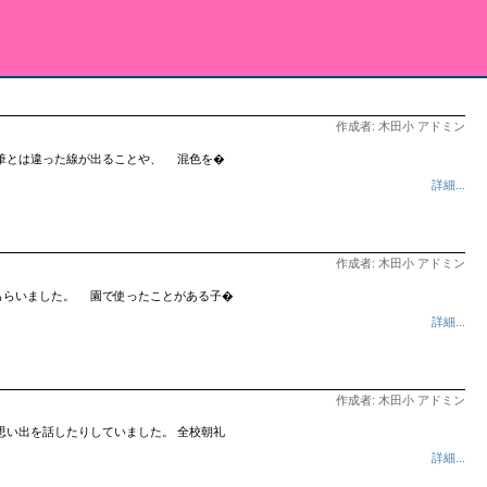
作成者: 木田小 アドミン
筆とは違った線が出ることや、 混色を�
詳細...
作成者: 木田小 アドミン
もらいました。 園で使ったことがある子�
詳細...
作成者: 木田小 アドミン
思い出を話したりしていました。 全校朝礼
詳細...