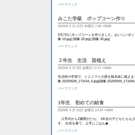
パーマリンク
みこた学級 ポップコーン作り
2025年 5 月 21日 水曜日 7:30 +0900
5月7日にポップコーンを作りました。おいしいポッ
像:10.jpg] [画像:20.jpg] [画像:30.jpg]
パーマリンク
２年生 生活 苗植え
2025年 5 月 9日 金曜日 17:27 +0900
生活科の学習で、ミニトマトの苗を植木鉢に植えまし
像:20250509_173244_0.jpg][画像:20250509_173346_
パーマリンク
1年生 初めての給食
2025年 4 月 25日 金曜日 14:33 +0900
入学式から2週間がたち、 1年生の子どもたちも
す。 白衣を着て、上手にごはん�
パーマリンク