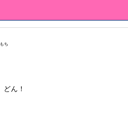
もち
、どん！