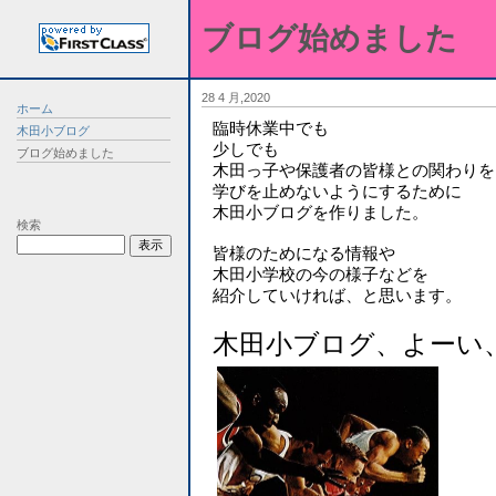
ブログ始めました
28 4 月,2020
ホーム
臨時休業中でも
木田小ブログ
少しでも
ブログ始めました
木田っ子や保護者の皆様との関わりを
学びを止めないようにするために
木田小ブログを作りました。
検索
皆様のためになる情報や
木田小学校の今の様子などを
紹介していければ、と思います。
木田小ブログ、よーい