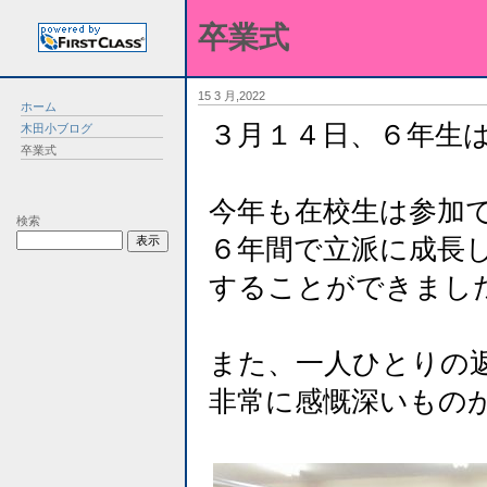
卒業式
15 3 月,2022
ホーム
３月１４日、６年生
木田小ブログ
卒業式
今年も在校生は参加
検索
６年間で立派に成長
することができまし
また、一人ひとりの
非常に感慨深いもの