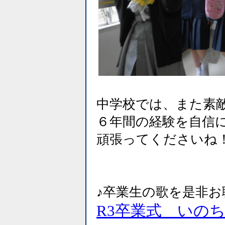
中学校では、また素
６年間の経験を自信
頑張ってくださいね
♪卒業生の歌を是非お
R3卒業式 いのちの