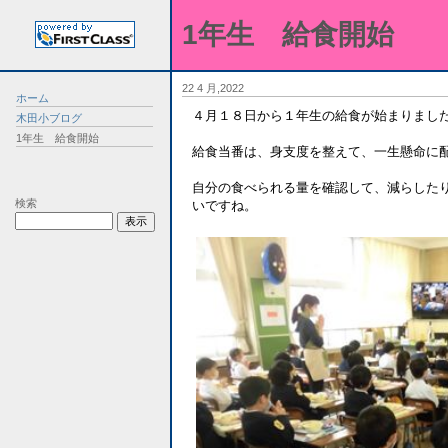
1年生 給食開始
22 4 月,2022
ホーム
４月１８日から１年生の給食が始まりまし
木田小ブログ
1年生 給食開始
給食当番は、身支度を整えて、一生懸命に
自分の食べられる量を確認して、減らした
検索
いですね。