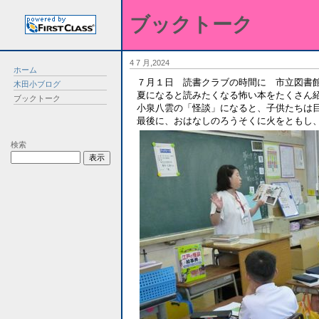
ブックトーク
4 7 月,2024
ホーム
７月１日 読書クラブの時間に 市立図書
木田小ブログ
夏になると読みたくなる怖い本をたくさん
ブックトーク
小泉八雲の「怪談」になると、子供たちは
最後に、おはなしのろうそくに火をともし
検索