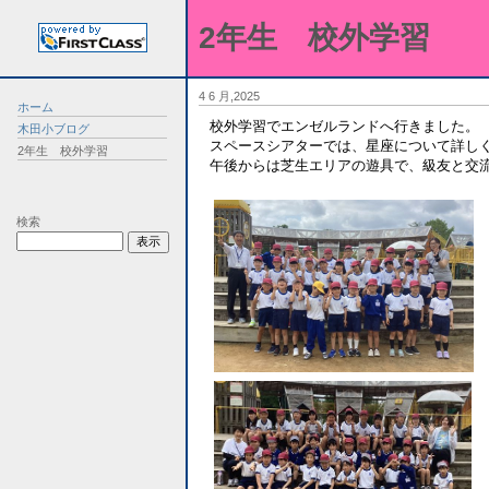
2年生 校外学習
4 6 月,2025
ホーム
校外学習でエンゼルランドへ行きました。
木田小ブログ
スペースシアターでは、星座について詳し
2年生 校外学習
午後からは芝生エリアの遊具で、級友と交
検索