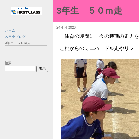
3年生 ５０ｍ走
24 4 月,2026
ホーム
体育の時間に、今の時期の走力を
木田小ブログ
3年生 ５０ｍ走
これからのミニハードル走やリレー
検索