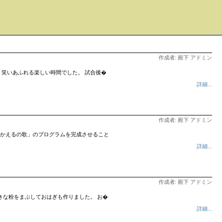
作成者: 殿下 アドミン
笑いあふれる楽しい時間でした。 試合後�
詳細...
作成者: 殿下 アドミン
、「かえるの歌」のプログラムを完成させること
詳細...
作成者: 殿下 アドミン
きな粉をまぶしておはぎも作りました。 お�
詳細...