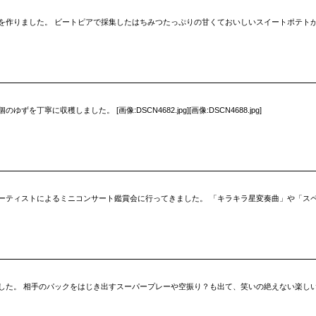
した。 ビートピアで採集したはちみつたっぷりの甘くておいしいスイートポテトができました。 [画
寧に収穫しました。 [画像:DSCN4682.jpg][画像:DSCN4688.jpg]
ーティストによるミニコンサート鑑賞会に行ってきました。 「キラキラ星変奏曲」や「ス
 相手のパックをはじき出すスーパープレーや空振り？も出て、笑いの絶えない楽しい時間でした。 [