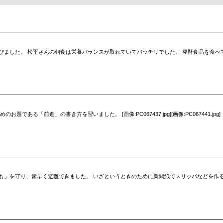
びました。 松平さんの朝食は栄養バランスが取れていてバッチリでした。 発酵食品を食べ
ある「前進」の書き方を習いました。 [画像:PC067437.jpg][画像:PC067441.jpg]
守り、素早く避難できました。 いざというときのために新聞紙でスリッパなどを作る体験もしました