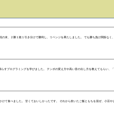
戦の末、２勝１敗１引き分けで勝利し、リベンジを果たしました。 でも勝ち負け関係なく、
tで音を鳴らすプログラミングを学びました。 テンポの変え方や高い音の出し方を教えてもらい
かけて食べました。 甘くておいしかったです。 それから炊いたご飯ともちを混ぜ、小豆や