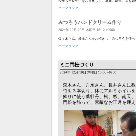
今年も吉長先生をお迎えして、篳篥、龍笛、笙を習
パーマリンク
みつろうハンドクリーム作り
2024年 12月 19日 木曜日 15:12 +0900
佐々木さん、橋本さんをお招きし、みつろうを使っ
パーマリンク
ミニ門松づくり
2024年 12月 19日 木曜日 15:06 +0900
森木さん、丹尾さん、長井さんに教
竹を３本切り、鉢にアルミホイルを
飾りに使う葉牡丹、松、杉、南天、
門松を飾って、素敵なお正月を迎え