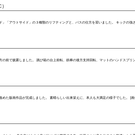
C）
ド」「アウトサイド」の３種類のリフティングと、パスの仕方を習いました。 キックの強
方の前で披露しました。 跳び箱の台上前転、鉄棒の後方支持回転、マットのハンドスプリ
品が完成しました。 素晴らしい出来栄えに、本人も大満足の様子でした。 [画像:DSCN4757.jpg