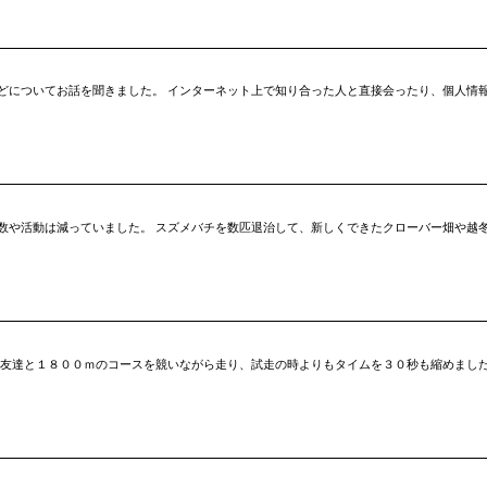
どについてお話を聞きました。 インターネット上で知り合った人と直接会ったり、個人情
数や活動は減っていました。 スズメバチを数匹退治して、新しくできたクローバー畑や越冬
 友達と１８００ｍのコースを競いながら走り、試走の時よりもタイムを３０秒も縮めました