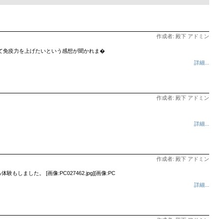
作成者: 殿下 アドミン
て免疫力を上げたいという感想が聞かれま�
詳細...
作成者: 殿下 アドミン
詳細...
作成者: 殿下 アドミン
。 [画像:PC027462.jpg][画像:PC
詳細...