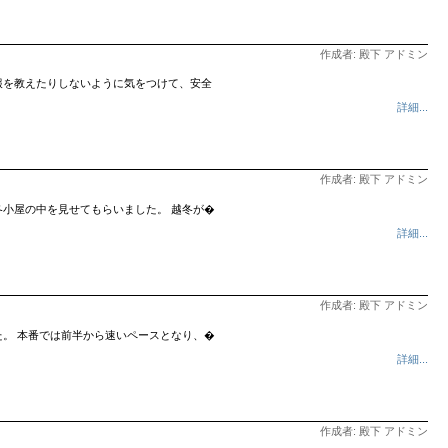
作成者: 殿下 アドミン
報を教えたりしないように気をつけて、安全
詳細...
作成者: 殿下 アドミン
小屋の中を見せてもらいました。 越冬が�
詳細...
作成者: 殿下 アドミン
。 本番では前半から速いペースとなり、�
詳細...
作成者: 殿下 アドミン