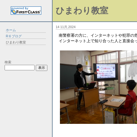
ひまわり教室
14 11月,2024
ホーム
南警察署の方に、インターネットや犯罪の
R６ブログ
インターネット上で知り合った人と直接会
ひまわり教室
検索