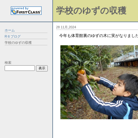
学校のゆずの収穫
28 11月,2024
ホーム
今年も体育館裏のゆずの木に実がなりまし
R６ブログ
学校のゆずの収穫
検索