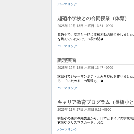
パーマリンク
越廼小学校との合同授業（体育）
2025年 12月 18日 木曜日 13:51 +0900
越廼小で、友達と一緒に器械運動の練習をしました
を跳んでいたので、８段の閉�
パーマリンク
調理実習
2025年 12月 18日 木曜日 13:47 +0900
家庭科でジャーマンポテトとみそ炒めを作りました
る」「いためる」の調理も、�
パーマリンク
キャリア教育プログラム（長橋小と
2025年 11月 27日 木曜日 9:19 +0900
明新小の西片教頭先生から、日本とドイツの学校制
衣装やクリスマスカード、お金
パーマリンク