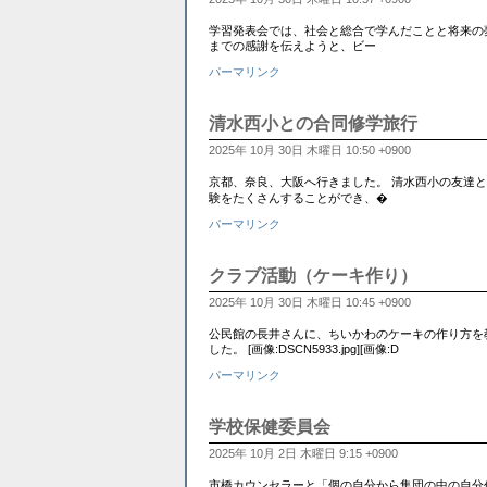
学習発表会では、社会と総合で学んだことと将来の
までの感謝を伝えようと、ビー
パーマリンク
清水西小との合同修学旅行
2025年 10月 30日 木曜日 10:50 +0900
京都、奈良、大阪へ行きました。 清水西小の友達と
験をたくさんすることができ、�
パーマリンク
クラブ活動（ケーキ作り）
2025年 10月 30日 木曜日 10:45 +0900
公民館の長井さんに、ちいかわのケーキの作り方を
した。 [画像:DSCN5933.jpg][画像:D
パーマリンク
学校保健委員会
2025年 10月 2日 木曜日 9:15 +0900
市橋カウンセラーと「個の自分から集団の中の自分