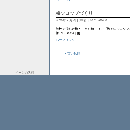
梅シロップづくり
2025年 9 月 4日 木曜日 14:28 +0900
学校で採れた梅と、氷砂糖、リンゴ酢で梅シロップを作りま
像:P1010023.jpg]
パーマリンク
<
古い投稿
ページの先頭