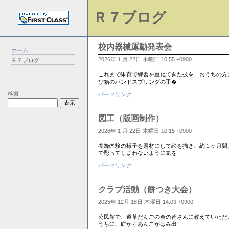
Ｒ７ブログ
校内器械運動発表会
ホーム
2026年 1 月 22日 木曜日 10:55 +0900
Ｒ７ブログ
これまで体育で練習を重ねてきた技を、おうちの方に
び箱のハンドスプリングの手�
検索
パーマリンク
図工（版画制作）
2026年 1 月 22日 木曜日 10:15 +0900
養蜂体験の様子を題材にして絵を描き、約１ヶ月間
で彫ってしまわないように気を
パーマリンク
クラブ活動（餅つき大会）
2025年 12月 18日 木曜日 14:03 +0900
公民館で、道草だんごの会の皆さんに教えていただ
うちに、餅からあんこがはみ出