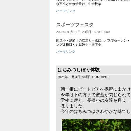
水西小との修学旅行、中学校�
パーマリンク
スポーツフェスタ
2025年 9 月 11日 木曜日 13:38 +0900
国見小・越廼小の友達と一緒に、バスでセーレン・
ング２種目とも越廼小・殿下小
パーマリンク
はちみつしぼり体験
2025年 9 月 4日 木曜日 15:02 +0900
朝一番にビートピアへ採蜜に出かけ
今年は下の方まで蜜蓋が閉じられて
学校に戻り、長橋小の友達を迎え、
ぼりました。
今年のはちみつはさわやかな味でし