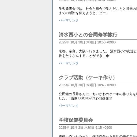
学習発表会では、社会と総合で学んだことと将来の
までの感謝を伝えようと、ビー
パーマリンク
清水西小との合同修学旅行
2025年 10月 30日 木曜日 10:50 +0900
京都、奈良、大阪へ行きました。 清水西小の友達と
験をたくさんすることができ、�
パーマリンク
クラブ活動（ケーキ作り）
2025年 10月 30日 木曜日 10:45 +0900
公民館の長井さんに、ちいかわのケーキの作り方を
した。 [画像:DSCN5933.jpg][画像:D
パーマリンク
学校保健委員会
2025年 10月 2日 木曜日 9:15 +0900
市橋カウンセラーと「個の自分から集団の中の自分