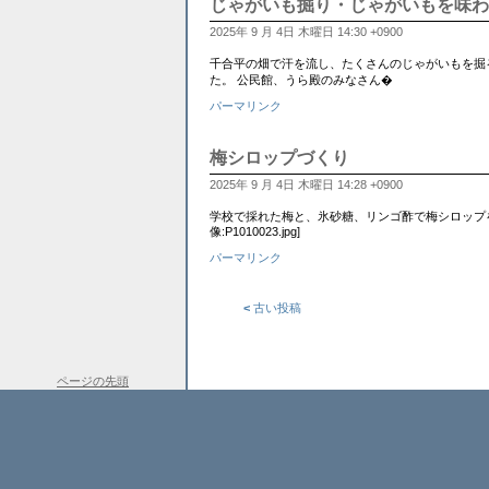
じゃがいも掘り・じゃがいもを味わ
2025年 9 月 4日 木曜日 14:30 +0900
千合平の畑で汗を流し、たくさんのじゃがいもを掘
た。 公民館、うら殿のみなさん�
パーマリンク
梅シロップづくり
2025年 9 月 4日 木曜日 14:28 +0900
学校で採れた梅と、氷砂糖、リンゴ酢で梅シロップを作りま
像:P1010023.jpg]
パーマリンク
<
古い投稿
ページの先頭