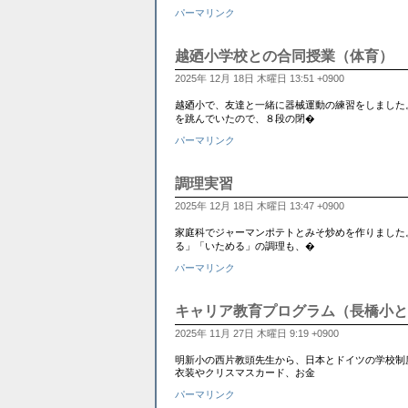
パーマリンク
越廼小学校との合同授業（体育）
2025年 12月 18日 木曜日 13:51 +0900
越廼小で、友達と一緒に器械運動の練習をしました
を跳んでいたので、８段の閉�
パーマリンク
調理実習
2025年 12月 18日 木曜日 13:47 +0900
家庭科でジャーマンポテトとみそ炒めを作りました
る」「いためる」の調理も、�
パーマリンク
キャリア教育プログラム（長橋小と
2025年 11月 27日 木曜日 9:19 +0900
明新小の西片教頭先生から、日本とドイツの学校制
衣装やクリスマスカード、お金
パーマリンク