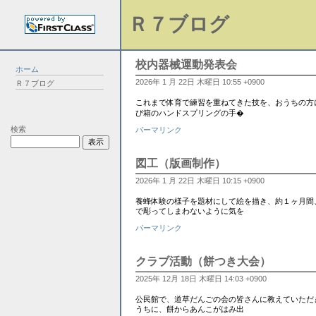
Ｒ７ブログ
校内器械運動発表会
ホーム
2026年 1 月 22日 木曜日 10:55 +0900
Ｒ７ブログ
これまで体育で練習を重ねてきた技を、おうちの方に
び箱のハンドスプリングの手�
検索
パーマリンク
図工（版画制作）
2026年 1 月 22日 木曜日 10:15 +0900
養蜂体験の様子を題材にして絵を描き、約１ヶ月間
で彫ってしまわないように気を
パーマリンク
クラブ活動（餅つき大会）
2025年 12月 18日 木曜日 14:03 +0900
公民館で、道草だんごの会の皆さんに教えていただ
うちに、餅からあんこがはみ出