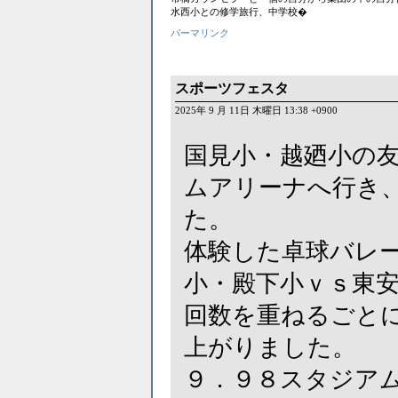
水西小との修学旅行、中学校�
パーマリンク
スポーツフェスタ
2025年 9 月 11日 木曜日 13:38 +0900
国見小・越廼小の
ムアリーナへ行き
た。
体験した卓球バレ
小・殿下小ｖｓ東
回数を重ねるごと
上がりました。
９．９８スタジア