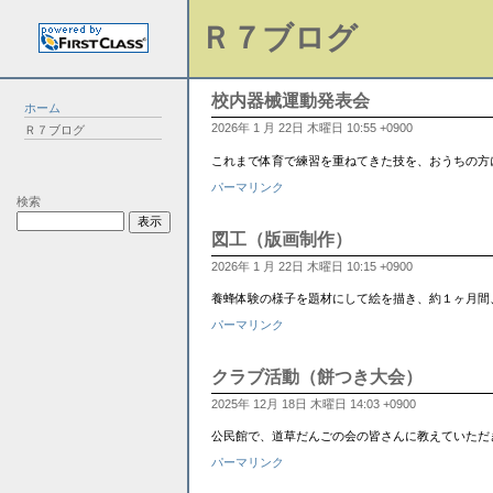
Ｒ７ブログ
校内器械運動発表会
ホーム
2026年 1 月 22日 木曜日 10:55 +0900
Ｒ７ブログ
これまで体育で練習を重ねてきた技を、おうちの方
パーマリンク
検索
図工（版画制作）
2026年 1 月 22日 木曜日 10:15 +0900
養蜂体験の様子を題材にして絵を描き、約１ヶ月間
パーマリンク
クラブ活動（餅つき大会）
2025年 12月 18日 木曜日 14:03 +0900
公民館で、道草だんごの会の皆さんに教えていただ
パーマリンク