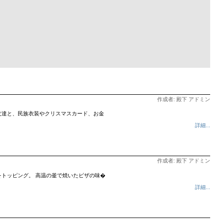
作成者: 殿下 アドミン
友達と、民族衣装やクリスマスカード、お金
詳細...
作成者: 殿下 アドミン
トッピング。 高温の釜で焼いたピザの味�
詳細...