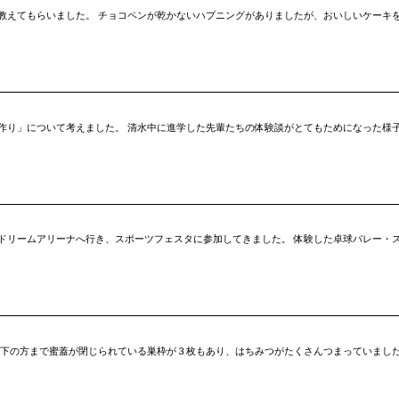
もらいました。 チョコペンが乾かないハプニングがありましたが、おいしいケーキを完成させました
作り」について考えました。 清水中に進学した先輩たちの体験談がとてもためになった様子
ドリームアリーナへ行き、スポーツフェスタに参加してきました。 体験した卓球バレー・
は下の方まで蜜蓋が閉じられている巣枠が３枚もあり、はちみつがたくさんつまっていました