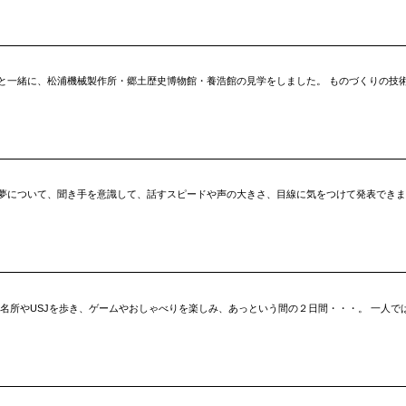
と一緒に、松浦機械製作所・郷土歴史博物館・養浩館の見学をしました。 ものづくりの技
夢について、聞き手を意識して、話すスピードや声の大きさ、目線に気をつけて発表できま
と名所やUSJを歩き、ゲームやおしゃべりを楽しみ、あっという間の２日間・・・。 一人