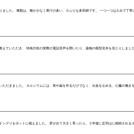
りました。 種類は、種が少なく果汁の多い、小ぶりな多田錦です。 一つ一つはさみで丁寧
教えていただき、 特殊詐欺の実際の電話音声を聞いたり、薬物の模型見本を見たりしました
いただきました。 カルシウムには、骨や歯を作るだけでなく、出血を止める、心臓の働き
ドングリをポットに植えました。 芽が出て大きく育ったら、２年後に足羽山に植樹されるそ