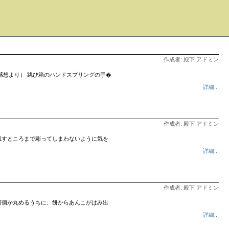
作成者: 殿下 アドミン
感想より） 跳び箱のハンドスプリングの手�
詳細...
作成者: 殿下 アドミン
残すところまで彫ってしまわないように気を
詳細...
作成者: 殿下 アドミン
何個か丸めるうちに、餅からあんこがはみ出
詳細...