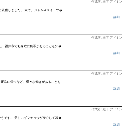
作成者: 殿下 アドミン
に収穫しました。 家で、ジャムやスイーツ�
詳細...
作成者: 殿下 アドミン
。 福井市でも身近に犯罪があることを知�
詳細...
作成者: 殿下 アドミン
を正常に保つなど、様々な働きがあることを
詳細...
作成者: 殿下 アドミン
うです。 美しいギフチョウが安心して暮�
詳細...