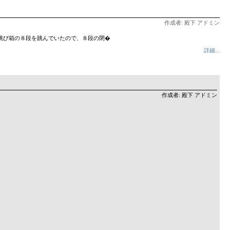
作成者: 殿下 アドミン
跳び箱の８段を跳んでいたので、８段の閉�
詳細...
作成者: 殿下 アドミン