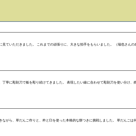
に見ていただきました。 これまでの頑張りに、大きな拍手をもらいました。 （瑞也さんの
、丁寧に彫刻刀で板を彫り続けてきました。 表現したい線に合わせて彫刻刀を使い分け、
きながら、草だんご作りと、杵と臼を使った本格的な餅つきに挑戦しました。 草だんごは