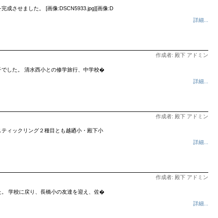
。 [画像:DSCN5933.jpg][画像:D
詳細...
作成者: 殿下 アドミン
でした。 清水西小との修学旅行、中学校�
詳細...
作成者: 殿下 アドミン
スティックリング２種目とも越廼小・殿下小
詳細...
作成者: 殿下 アドミン
。 学校に戻り、長橋小の友達を迎え、佐�
詳細...