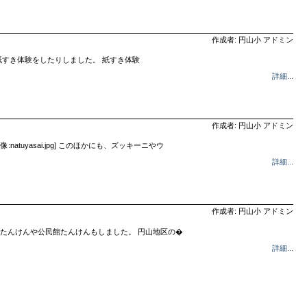
作成者: 円山小 アドミン
すき体験をしたりしました。 紙すき体験
詳細...
作成者: 円山小 アドミン
tuyasai.jpg] このほかにも、ズッキーニやウ
詳細...
作成者: 円山小 アドミン
pg] 町たんけんや公民館たんけんもしました。 円山地区の�
詳細...