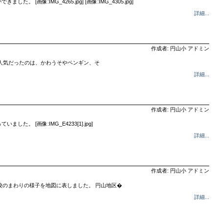
像:IMG_4265.jpg] [画像:IMG_4305.jpg]
詳細...
作成者: 円山小 アドミン
人気だったのは、かわうそやペンギン、そ
詳細...
作成者: 円山小 アドミン
。 [画像:IMG_E4233[1].jpg]
詳細...
作成者: 円山小 アドミン
習した後、学校のまわりの様子を地図に表しました。 円山地区�
詳細...