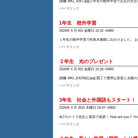
[画像:IMG_4267.jpg]２年生の校外学習でおおの天
パーマリンク
1年生 校外学習
2026年 5 月 8日 金曜日 15:32 +0900
１年生の校外学習で松島水族館に出かけました。 
パーマリンク
２年生 光のプレゼント
2026年 5 月 8日 金曜日 15:26 +0900
[画像:IMG_E4236[1].jpg] 図工で透明な容
パーマリンク
3年生 社会と外国語もスタート！
2026年 4 月 30日 木曜日 18:47 +0900
ALTのケイラ先生と英語で挨拶！ How are you？
パーマリンク