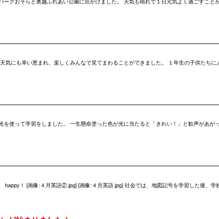
空パークおそらと奥越ふれあい公園に出かけました。 天気も晴れで１日元気よく過ごすことができました。 [画
お天気にも幸い恵まれ、楽しくみんなで見てまわることができました。 １年生の子供たちに
器と太陽の光を使って学習をしました。 一生懸命塗った色が光に当たると「きれい！」と歓声があがっていました
 I'm happy！ [画像:４月英語②.jpg] [画像:４月英語.jpg] 社会では、地図記号を学