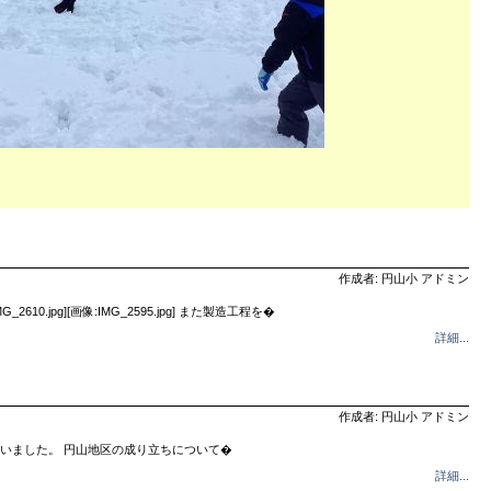
作成者: 円山小 アドミン
g][画像:IMG_2595.jpg] また製造工程を�
詳細...
作成者: 円山小 アドミン
いました。 円山地区の成り立ちについて�
詳細...