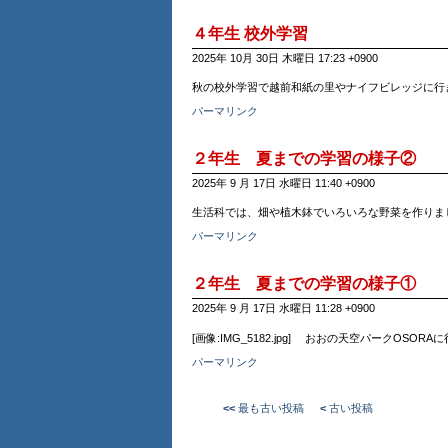
４年生 校外学習
2025年 10月 30日 木曜日 17:23 +0900
秋の校外学習で越前和紙の里やナイフビレッジに行
パーマリンク
２年生 夏までの学習の様子②
2025年 9 月 17日 水曜日 11:40 +0900
生活科では、畑や植木鉢でいろいろな野菜を作りました。 施
パーマリンク
２年生 夏までの学習の様子①
2025年 9 月 17日 水曜日 11:28 +0900
[画像:IMG_5182.jpg] おおの天空パークO
パーマリンク
<<
最も古い投稿
<
古い投稿