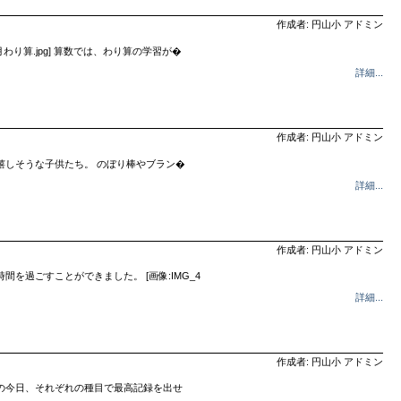
作成者: 円山小 アドミン
月わり算.jpg] 算数では、わり算の学習が�
詳細...
作成者: 円山小 アドミン
嬉しそうな子供たち。 のぼり棒やブラン�
詳細...
作成者: 円山小 アドミン
過ごすことができました。 [画像:IMG_4
詳細...
作成者: 円山小 アドミン
の今日、それぞれの種目で最高記録を出せ