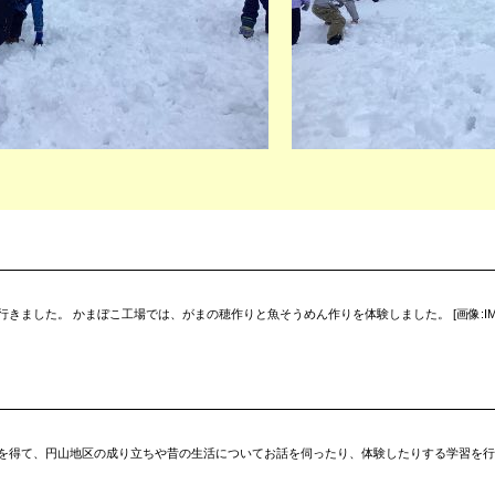
。 かまぼこ工場では、がまの穂作りと魚そうめん作りを体験しました。 [画像:IMG_2610.jp
を得て、円山地区の成り立ちや昔の生活についてお話を伺ったり、体験したりする学習を行