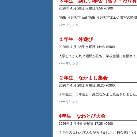
３年生 新しい学習（習字・わり算
2026年 4 月 28日 火曜日 9:56 +0900
[画像:４月習字.jpg] [画像:４月習字②.jpg]
パーマリンク
１年生 外遊び
2026年 4 月 22日 水曜日 14:43 +0900
入学してから約２週間が経ち、学校生活にも慣れて
パーマリンク
２年生 なかよし集会
2026年 4 月 20日 月曜日 18:26 +0900
２年生は、１年生と一緒になかよし集会をしました。
パーマリンク
4年生 なわとび大会
2026年 2 月 6日 金曜日 17:28 +0900
４年生のなわとび大会がありました。 持久跳び（