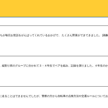
が毎日お世話をがんばってくれているおかげで、 たくさん野菜ができてきました。 [画像:7-
。縦割り班のグループに分かれて３・４年生でペアを組み、記録を測りました。４年生のか
に走ることはできませんでしたが、警察の方から自転車の点検方法や交通ルールについてお