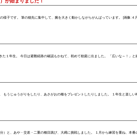
）が始まりました！
 書写の時間の様子です。 筆の穂先に集中して、腕を大きく動かしながらがんばっています。 [画像:４
きた１年生。 今日は避難経路の確認もかねて、初めて校庭に出ました。 「広いな～！」と
 もうじゅうがりをしたり、あさがおの種をプレゼントしたりしました。 １年生と楽しい時間を
６分）と、あや・交差・二重の種目跳び、大縄に挑戦しました。 １月から練習を重ね、本番