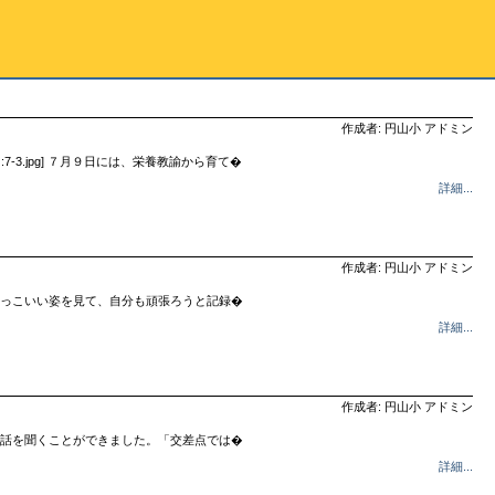
作成者: 円山小 アドミン
3.jpg] ７月９日には、栄養教諭から育て�
詳細...
作成者: 円山小 アドミン
っこいい姿を見て、自分も頑張ろうと記録�
詳細...
作成者: 円山小 アドミン
話を聞くことができました。「交差点では�
詳細...