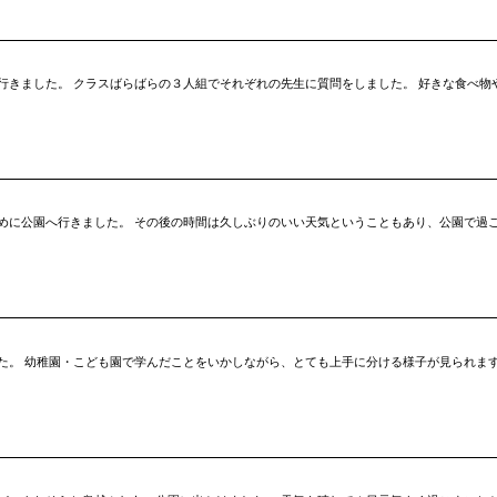
行きました。 クラスばらばらの３人組でそれぞれの先生に質問をしました。 好きな食べ物
園へ行きました。 その後の時間は久しぶりのいい天気ということもあり、公園で過ごすことができ
た。 幼稚園・こども園で学んだことをいかしながら、とても上手に分ける様子が見られます