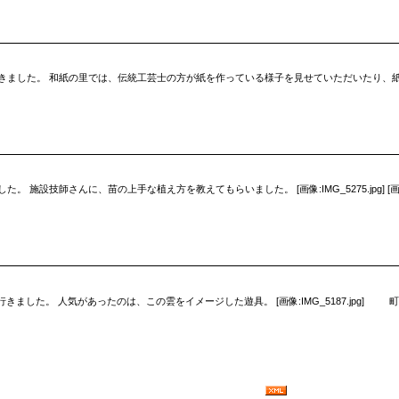
きました。 和紙の里では、伝統工芸士の方が紙を作っている様子を見せていただいたり、紙
設技師さんに、苗の上手な植え方を教えてもらいました。 [画像:IMG_5275.jpg] [画像:na
SORAに行きました。 人気があったのは、この雲をイメージした遊具。 [画像:IMG_5187.j