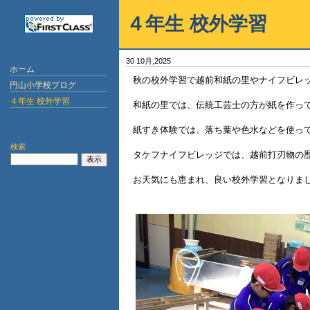
４年生 校外学習
30 10月,2025
ホーム
秋の校外学習で越前和紙の里やナイフビレ
円山小学校ブログ
４年生 校外学習
和紙の里では、伝統工芸士の方が紙を作っ
紙すき体験では、落ち葉や色水などを使っ
検索
タケフナイフビレッジでは、越前打刃物の
お天気にも恵まれ、良い校外学習となりま