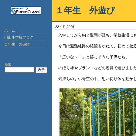
１年生 外遊び
22 4 月,2026
ホーム
入学してから約２週間が経ち、学校生活に
円山小学校ブログ
１年生 外遊び
今日は避難経路の確認もかねて、初めて校
「広いな～！」と嬉しそうな子供たち。
検索
のぼり棒やブランコなどの遊具で遊びまし
気持ちのよい青空の中、思い切り体を動か