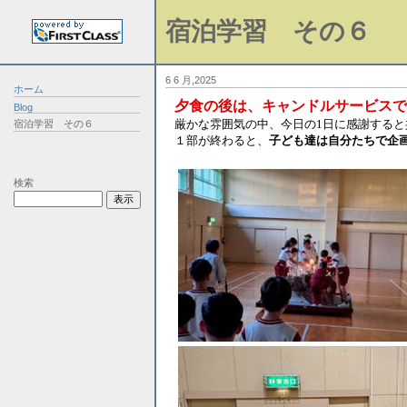
宿泊学習 その６
6 6 月,2025
ホーム
夕食の後は、キャンドルサービスで
Blog
厳かな雰囲気の中、今日の1日に感謝する
宿泊学習 その６
１部が終わると、
子ども達は自分たちで企
検索