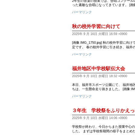
2年生の音楽の授業では、合唱コンクールの
った素敵な合唱になってきています。 [画像:I
パーマリンク
秋の校外学習に向けて
2025年 9 月 16日 火曜日 16:59 +0900
[画像:IMG_1750.jpg] 秋の校
定です。 春の校外学習に引き続き、福井
パーマリンク
福井地区中学校駅伝大会
2025年 9 月 10日 水曜日 18:32 +0900
本日、福井市スポーツ公園にて、 福井地
ちは、一生懸命走り抜きました。 [画像:IMG_5
パーマリンク
３年生 学校祭をふりかえっ
2025年 9 月 10日 水曜日 14:06 +0900
学校祭が終わり、今日からまた授業中心の
した。 まずは学校祭期間の様子をまとめ