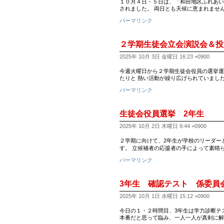
１０月４日・５日は、「和田地区ふれあい
されました。 両日とも天候に恵まれませ
パーマリンク
２学期生徒会立会演説会＆投
2025年 10月 3日 金曜日 16:23 +0900
今週火曜日から２学期生徒会役員の選挙運
たりと 熱い活動が繰り広げられていました
パーマリンク
生徒会役員選挙 2年生
2025年 10月 2日 木曜日 9:44 +0900
２学期に向けて、2年生が学校のリーダー
す。 立候補者の応援者の手によって素晴
パーマリンク
3年生 確認テスト 係委員
2025年 10月 1日 水曜日 15:12 +0900
今日の１・２時間目、3年生は学力診断テ
本番だと思って臨み、一人一人が真剣に解