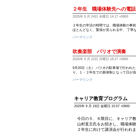
２年生 職場体験先への電話
2025年 9 月 24日 水曜日 14:17 +0900
２年生の学活の時間では、職場体験の事前
ほとんどなく、緊張が見られる中、 丁寧
パーマリンク
吹奏楽部 パリオで演奏
2025年 9 月 22日 月曜日 18:27 +0900
9月20日（土） パリオの駐車場で行われた自
り、１・２年生での新体制となって日が浅
パーマリンク
キャリア教育プログラム
2025年 9 月 19日 金曜日 15:57 +0900
今日の５、６限目に、キャリア
山村直主氏をお招きし、職場体
２年生に向けて講演会が行われ