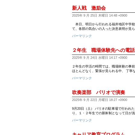
新人戦 激励会
2025年 9 月 25日 木曜日 14:48 +0900
本日、明日から行われる福井地区中学校
て、各部の気合いの入った決意表明が見ら
パーマリンク
２年生 職場体験先への電話
2025年 9 月 24日 水曜日 14:17 +0900
２年生の学活の時間では、職場体験の事前
ほとんどなく、緊張が見られる中、 丁寧
パーマリンク
吹奏楽部 パリオで演奏
2025年 9 月 22日 月曜日 18:27 +0900
9月20日（土） パリオの駐車場で行われた自
り、１・２年生での新体制となって日が浅
パーマリンク
キャリア教育プログラム