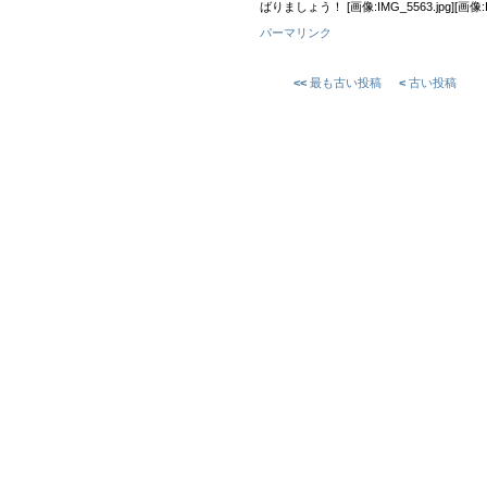
ばりましょう！ [画像:IMG_5563.jpg][画像:IM
パーマリンク
<<
最も古い投稿
<
古い投稿