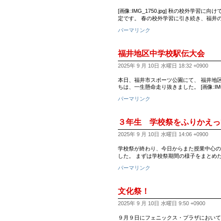
[画像:IMG_1750.jpg] 秋の校
定です。 春の校外学習に引き続き、福井
パーマリンク
福井地区中学校駅伝大会
2025年 9 月 10日 水曜日 18:32 +0900
本日、福井市スポーツ公園にて、 福井地
ちは、一生懸命走り抜きました。 [画像:IMG_5
パーマリンク
３年生 学校祭をふりかえっ
2025年 9 月 10日 水曜日 14:06 +0900
学校祭が終わり、今日からまた授業中心の
した。 まずは学校祭期間の様子をまとめ
パーマリンク
文化祭！
2025年 9 月 10日 水曜日 9:50 +0900
９月９日にフェニックス・プラザにおいて