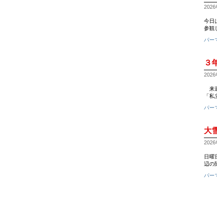
2026
今日
参観
パー
３
2026
来週
「私
パー
大
2026
日曜日
辺の
パー