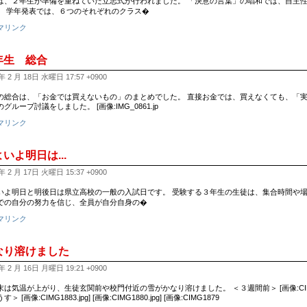
は、２年生が準備を重ねていた立志式が行われました。 「決意の言葉」の唱和では、自主
。 学年発表では、６つのそれぞれのクラス�
マリンク
年生 総合
年 2 月 18日 水曜日 17:57 +0900
の総合は、「お金では買えないもの」のまとめでした。 直接お金では、買えなくても、「実
グループ討議をしました。 [画像:IMG_0861.jp
マリンク
いよ明日は...
年 2 月 17日 火曜日 15:37 +0900
いよ明日と明後日は県立高校の一般の入試日です。 受験する３年生の生徒は、集合時間や場
での自分の努力を信じ、全員が自分自身の�
マリンク
なり溶けました
年 2 月 16日 月曜日 19:21 +0900
は気温が上がり、生徒玄関前や校門付近の雪がかなり溶けました。 ＜３週間前＞ [画像:CIMG1813.jp
＞ [画像:CIMG1883.jpg] [画像:CIMG1880.jpg] [画像:CIMG1879