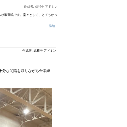
作成者: 成和中 アドミン
生による校歌斉唱です。堂々として、とてもかっ
詳細...
作成者: 成和中 アドミン
十分な間隔を取りながら合唱練