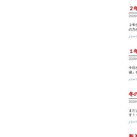
２
2026
２年
の力
パー
１
2026
今日
値』
パー
冬
2026
まだ
す！
パー
新