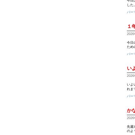
今日
した
パー
１
2026
今日
ための
パー
いよ
2026
いよ
れま
パー
か
2026
先週末
のようす