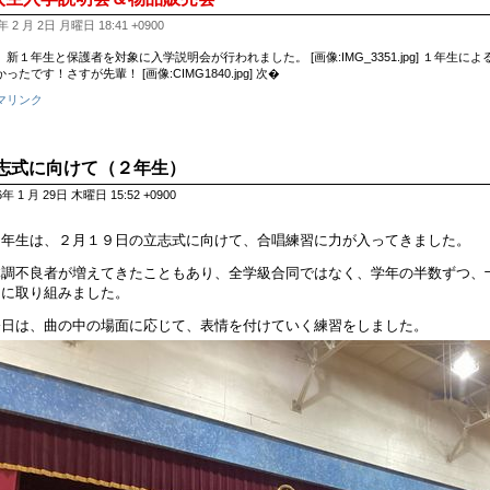
年 2 月 2日 月曜日 18:41 +0900
、新１年生と保護者を対象に入学説明会が行われました。 [画像:IMG_3351.jpg] １年
ったです！さすが先輩！ [画像:CIMG1840.jpg] 次�
マリンク
志式に向けて（２年生）
6年 1 月 29日 木曜日 15:52 +0900
２年生は、２月１９日の立志式に向けて、合唱練習に力が入ってきました。
体調不良者が増えてきたこともあり、全学級合同ではなく、学年の半数ずつ、
習に取り組みました。
今日は、曲の中の場面に応じて、表情を付けていく練習をしました。