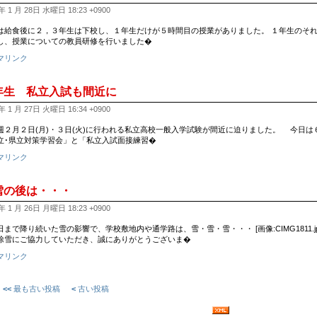
年 1 月 28日 水曜日 18:23 +0900
は給食後に２，３年生は下校し、１年生だけが５時間目の授業がありました。 １年生のそ
し、授業についての教員研修を行いました�
マリンク
年生 私立入試も間近に
年 1 月 27日 火曜日 16:34 +0900
２月２日(月)・３日(火)に行われる私立高校一般入学試験が間近に迫りました。 今日は
立･県立対策学習会」と「私立入試面接練習�
マリンク
雪の後は・・・
年 1 月 26日 月曜日 18:23 +0900
まで降り続いた雪の影響で、学校敷地内や通学路は、雪・雪・雪・・・ [画像:CIMG1811.jpg][画
除雪にご協力していただき、誠にありがとうございま�
マリンク
<<
最も古い投稿
<
古い投稿