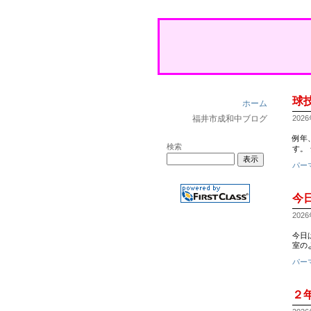
球
ホーム
福井市成和中ブログ
2026
例年
検索
す。
パー
今
2026
今日
室のよう
パー
２