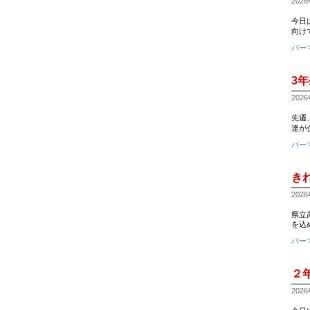
2026
今日
向け
パー
3
2026
先週
達が
パー
き
2026
県立
を込
パー
２
2026