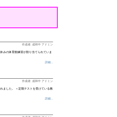
作成者: 成和中 アドミン
昼休みの体育館練習が割り当てられていま
詳細...
作成者: 成和中 アドミン
れました。 ＜定期テストを受けている教
詳細...