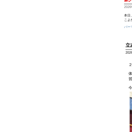
2026
本日
こよか
パー
立
202