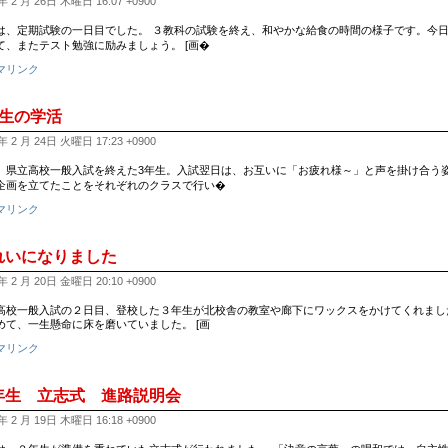
年 2 月 26日 木曜日 16:07 +0900
は、定期試験の一日目でした。 ３教科の試験を終え、和やかな給食の時間の様子です。今日
て、またテスト勉強に励みましょう。 [画�
マリンク
年生の学活
年 2 月 24日 火曜日 17:23 +0900
、県立高校一般入試を終えた3年生。入試翌日は、お互いに「お疲れ様～」と声を掛け合う姿
企画を立てたことをそれぞれのクラスで行い�
マリンク
れいになりました
年 2 月 20日 金曜日 20:10 +0900
高校一般入試の２日目、登校した３年生が北校舎の教室や廊下にワックスをかけてくれまし
めて、一生懸命に床を磨いていました。 [画
マリンク
年生 立志式 進路説明会
年 2 月 19日 木曜日 16:18 +0900