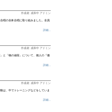
作成者: 成和中 アドミン
、合唱の全体合唱に取り組みました。全員
詳細...
作成者: 成和中 アドミン
酬」と「物の値段」について、個人の『価
詳細...
作成者: 成和中 アドミン
活動は、中でトレーニングなどをしていま
詳細...