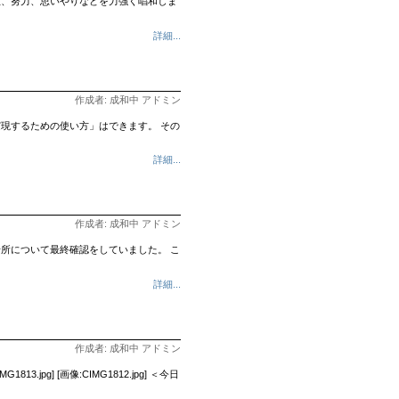
性、努力、思いやりなどを力強く唱和しま
詳細...
作成者: 成和中 アドミン
現するための使い方」はできます。 その
詳細...
作成者: 成和中 アドミン
所について最終確認をしていました。 こ
詳細...
作成者: 成和中 アドミン
g] [画像:CIMG1812.jpg] ＜今日