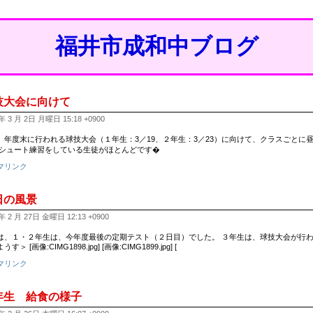
福井市成和中ブログ
技大会に向けて
年 3 月 2日 月曜日 15:18 +0900
、年度末に行われる球技大会（１年生：3／19、２年生：3／23）に向けて、クラスごとに
 シュート練習をしている生徒がほとんどです�
マリンク
日の風景
年 2 月 27日 金曜日 12:13 +0900
は、１・２年生は、今年度最後の定期テスト（２日目）でした。 ３年生は、球技大会が行わ
す＞ [画像:CIMG1898.jpg] [画像:CIMG1899.jpg] [
マリンク
年生 給食の様子