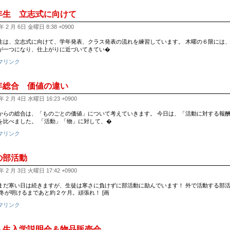
年生 立志式に向けて
年 2 月 6日 金曜日 8:38 +0900
生は、立志式に向けて、学年発表、クラス発表の流れを練習しています。 木曜の６限には
が一つになり、仕上がりに近づいてきてい�
マリンク
年総合 価値の違い
年 2 月 4日 水曜日 16:23 +0900
からの総合は、「ものごとの価値」について考えていきます。 今日は、「活動に対する報
を比べました。 「活動」「物」に対して、�
マリンク
の部活動
年 2 月 3日 火曜日 17:42 +0900
まだ寒い日は続きますが、生徒は寒さに負けずに部活動に励んでいます！ 外で活動する部
 冬が明けるまであと約２ケ月。頑張れ！ [画
マリンク
入生入学説明会＆物品販売会