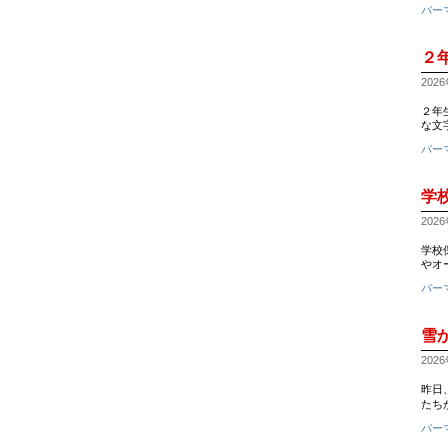
パー
２
2026
２年
な文
パー
学
2026
学校
やオ
パー
雪
2026
昨日
たち
パー