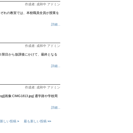
作成者: 成和中 アドミン
れぞれの教室では、本校職員全員が授業を
詳細...
作成者: 成和中 アドミン
６限目から放課後にかけて、最終となる
詳細...
作成者: 成和中 アドミン
像:CIMG1813.jpg] 通学路や学校周
詳細...
新しい投稿
>
最も新しい投稿
>>