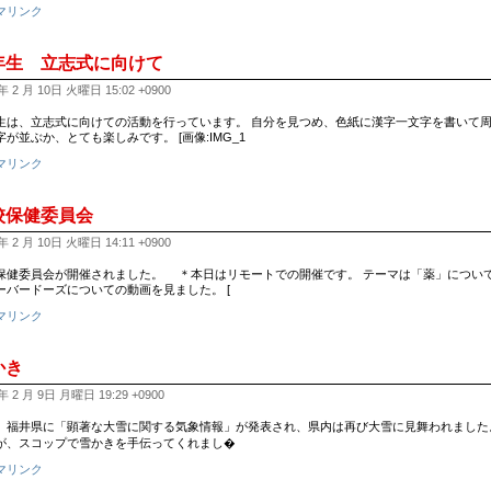
マリンク
年生 立志式に向けて
年 2 月 10日 火曜日 15:02 +0900
生は、立志式に向けての活動を行っています。 自分を見つめ、色紙に漢字一文字を書いて周
字が並ぶか、とても楽しみです。 [画像:IMG_1
マリンク
校保健委員会
年 2 月 10日 火曜日 14:11 +0900
保健委員会が開催されました。 ＊本日はリモートでの開催です。 テーマは「薬」について
ーバードーズについての動画を見ました。 [
マリンク
かき
年 2 月 9日 月曜日 19:29 +0900
、福井県に「顕著な大雪に関する気象情報」が発表され、県内は再び大雪に見舞われました
が、スコップで雪かきを手伝ってくれまし�
マリンク