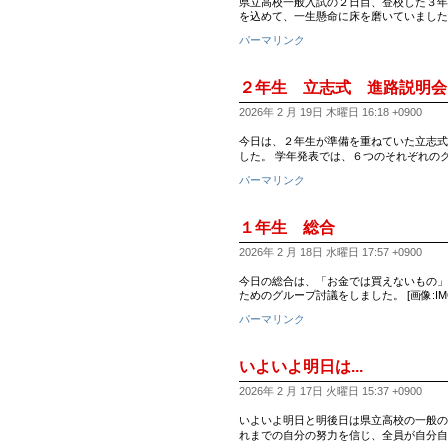
県立高校一般入試の２日目、登校した３年
を込めて、一生懸命に床を磨いていました。
パーマリンク
２年生 立志式 進路説明会
2026年 2 月 19日 木曜日 16:18 +0900
今日は、２年生が準備を重ねていた立志式
した。 学年発表では、６つのそれぞれの
パーマリンク
１年生 総合
2026年 2 月 18日 水曜日 17:57 +0900
今日の総合は、「お金では買えないもの」
ためのグループ討議をしました。 [画像:IMG_0
パーマリンク
いよいよ明日は...
2026年 2 月 17日 火曜日 15:37 +0900
いよいよ明日と明後日は県立高校の一般の
れまでの自分の努力を信じ、全員が自分自