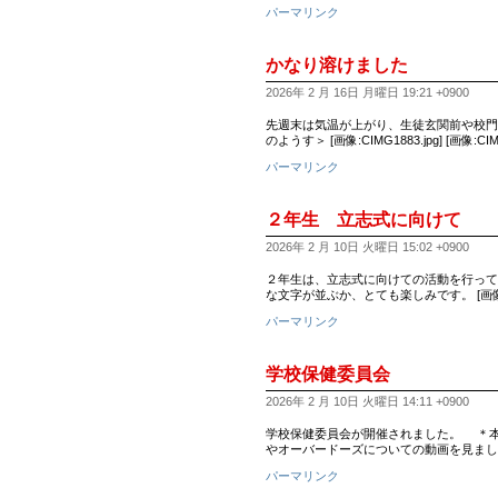
パーマリンク
かなり溶けました
2026年 2 月 16日 月曜日 19:21 +0900
先週末は気温が上がり、生徒玄関前や校門付近の雪が
のようす＞ [画像:CIMG1883.jpg] [画像:CIMG
パーマリンク
２年生 立志式に向けて
2026年 2 月 10日 火曜日 15:02 +0900
２年生は、立志式に向けての活動を行って
な文字が並ぶか、とても楽しみです。 [画像:
パーマリンク
学校保健委員会
2026年 2 月 10日 火曜日 14:11 +0900
学校保健委員会が開催されました。 ＊本
やオーバードーズについての動画を見ました
パーマリンク