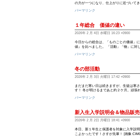
の力が一つになり、仕上がりに近づいてき
パーマリンク
１年総合 価値の違い
2026年 2 月 4日 水曜日 16:23 +0900
今日からの総合は、「ものごとの価値」に
値』を比べました。 「活動」「物」に対
パーマリンク
冬の部活動
2026年 2 月 3日 火曜日 17:42 +0900
まだまだ寒い日は続きますが、生徒は寒さ
す！ 冬が明けるまであと約２ケ月。頑張れ
パーマリンク
新入生入学説明会＆物品販売
2026年 2 月 2日 月曜日 18:41 +0900
本日、新１年生と保護者を対象に入学説明会が
こよかったです！さすが先輩！ [画像:CIMG18