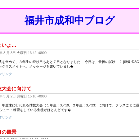
福井市成和中ブログ
よいよ…
年 3 月 3日 火曜日 13:42 +0900
式を含めて、３年生の登校日もあと７日となりました。 今日は、最後の試験…？ [画像:DSC_01
たクラスメイトへ、メッセージを書いていまし�
マリンク
技大会に向けて
年 3 月 2日 月曜日 15:18 +0900
、年度末に行われる球技大会（１年生：3／19、２年生：3／23）に向けて、クラスごとに
 シュート練習をしている生徒がほとんどです�
マリンク
日の風景