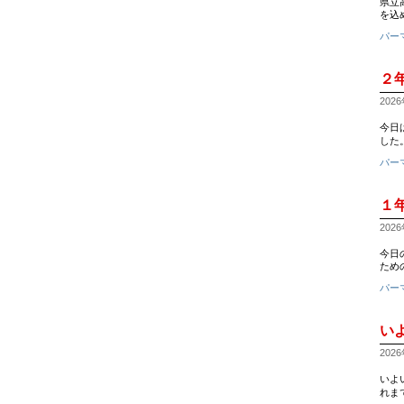
県立
を込
パー
２
2026
今日
した
パー
１
2026
今日
ための
パー
いよ
2026
いよ
れま