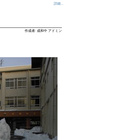
詳細...
作成者: 成和中 アドミン