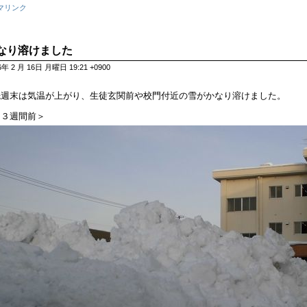
マリンク
なり溶けました
6年 2 月 16日 月曜日 19:21 +0900
先週末は気温が上がり、生徒玄関前や校門付近の雪がかなり溶けました。
＜３週間前＞