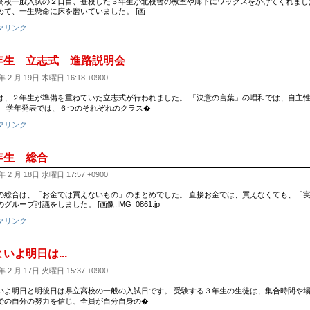
高校一般入試の２日目、登校した３年生が北校舎の教室や廊下にワックスをかけてくれまし
めて、一生懸命に床を磨いていました。 [画
マリンク
年生 立志式 進路説明会
年 2 月 19日 木曜日 16:18 +0900
は、２年生が準備を重ねていた立志式が行われました。 「決意の言葉」の唱和では、自主
。 学年発表では、６つのそれぞれのクラス�
マリンク
年生 総合
年 2 月 18日 水曜日 17:57 +0900
の総合は、「お金では買えないもの」のまとめでした。 直接お金では、買えなくても、「実
グループ討議をしました。 [画像:IMG_0861.jp
マリンク
いよ明日は...
年 2 月 17日 火曜日 15:37 +0900
いよ明日と明後日は県立高校の一般の入試日です。 受験する３年生の生徒は、集合時間や場
での自分の努力を信じ、全員が自分自身の�