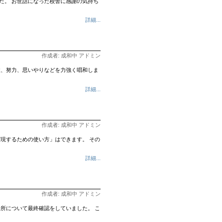
た。 お世話になった校舎に感謝の気持ち
詳細...
作成者: 成和中 アドミン
性、努力、思いやりなどを力強く唱和しま
詳細...
作成者: 成和中 アドミン
現するための使い方」はできます。 その
詳細...
作成者: 成和中 アドミン
所について最終確認をしていました。 こ