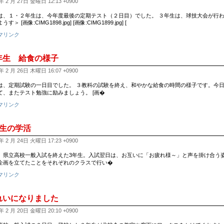
年 2 月 27日 金曜日 12:13 +0900
は、１・２年生は、今年度最後の定期テスト（２日目）でした。 ３年生は、球技大会が行わ
す＞ [画像:CIMG1898.jpg] [画像:CIMG1899.jpg] [
マリンク
年生 給食の様子
年 2 月 26日 木曜日 16:07 +0900
は、定期試験の一日目でした。 ３教科の試験を終え、和やかな給食の時間の様子です。今日
て、またテスト勉強に励みましょう。 [画�
マリンク
年生の学活
年 2 月 24日 火曜日 17:23 +0900
、県立高校一般入試を終えた3年生。入試翌日は、お互いに「お疲れ様～」と声を掛け合う姿
企画を立てたことをそれぞれのクラスで行い�
マリンク
れいになりました
年 2 月 20日 金曜日 20:10 +0900