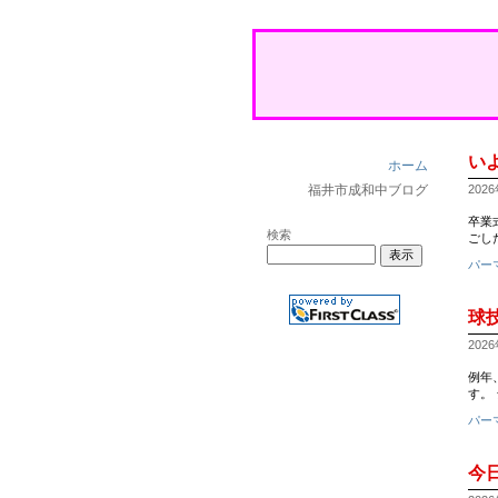
い
ホーム
福井市成和中ブログ
2026
卒業
検索
ごし
パー
球
2026
例年
す。
パー
今