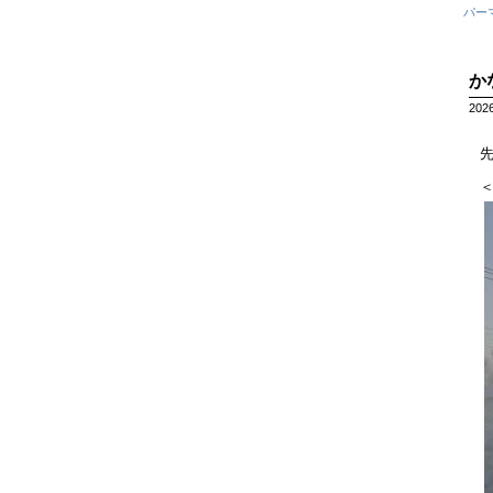
パー
か
202