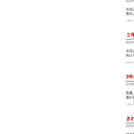
2026
今日
室のよう
パー
２
2026
今日
向け
パー
3
2026
先週
達が
パー
き
2026