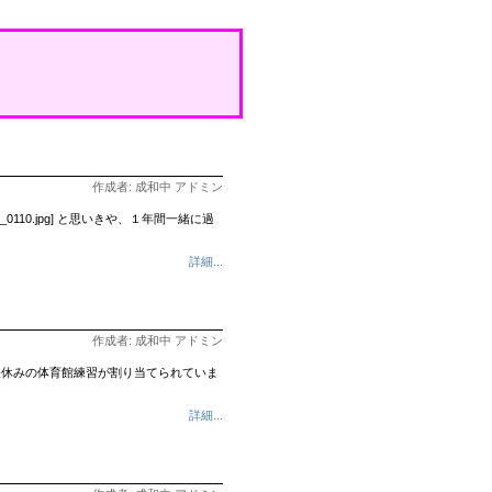
作成者: 成和中 アドミン
10.jpg] と思いきや、１年間一緒に過
詳細...
作成者: 成和中 アドミン
昼休みの体育館練習が割り当てられていま
詳細...