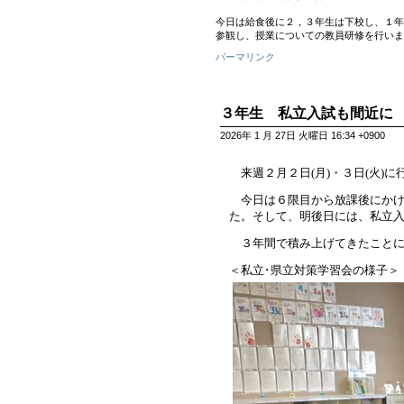
今日は給食後に２，３年生は下校し、１年
参観し、授業についての教員研修を行いま
パーマリンク
３年生 私立入試も間近に
2026年 1 月 27日 火曜日 16:34 +0900
来週２月２日(月)・３日(火)
今日は６限目から放課後にかけ
た。そして、明後日には、私立
３年間で積み上げてきたことに
＜私立･県立対策学習会の様子＞