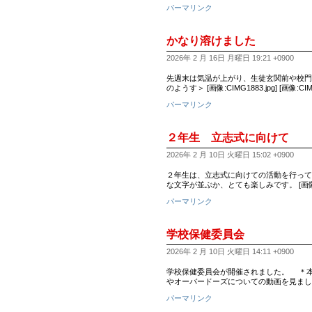
パーマリンク
かなり溶けました
2026年 2 月 16日 月曜日 19:21 +0900
先週末は気温が上がり、生徒玄関前や校門付近の雪が
のようす＞ [画像:CIMG1883.jpg] [画像:CIMG
パーマリンク
２年生 立志式に向けて
2026年 2 月 10日 火曜日 15:02 +0900
２年生は、立志式に向けての活動を行って
な文字が並ぶか、とても楽しみです。 [画像:
パーマリンク
学校保健委員会
2026年 2 月 10日 火曜日 14:11 +0900
学校保健委員会が開催されました。 ＊本
やオーバードーズについての動画を見ました
パーマリンク