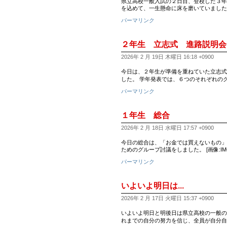
県立高校一般入試の２日目、登校した３年
を込めて、一生懸命に床を磨いていました。
パーマリンク
２年生 立志式 進路説明会
2026年 2 月 19日 木曜日 16:18 +0900
今日は、２年生が準備を重ねていた立志式
した。 学年発表では、６つのそれぞれの
パーマリンク
１年生 総合
2026年 2 月 18日 水曜日 17:57 +0900
今日の総合は、「お金では買えないもの」
ためのグループ討議をしました。 [画像:IMG_0
パーマリンク
いよいよ明日は...
2026年 2 月 17日 火曜日 15:37 +0900
いよいよ明日と明後日は県立高校の一般の
れまでの自分の努力を信じ、全員が自分自