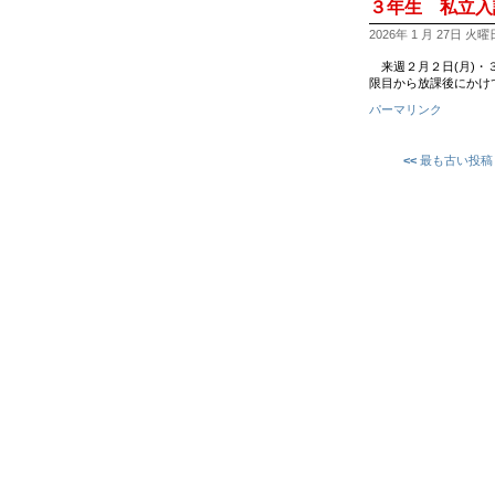
３年生 私立入
2026年 1 月 27日 火曜日 
来週２月２日(月)・
限目から放課後にかけ
パーマリンク
<<
最も古い投稿