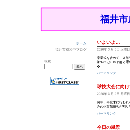
福井市
いよいよ…
ホーム
福井市成和中ブログ
2026年 3 月 3日 火曜日 1
卒業式を含めて、３年
検索
像:DSC_0110.j
�
パーマリンク
球技大会に向け
2026年 3 月 2日 月曜日 1
例年、年度末に行われる
みの体育館練習が割り
パーマリンク
今日の風景