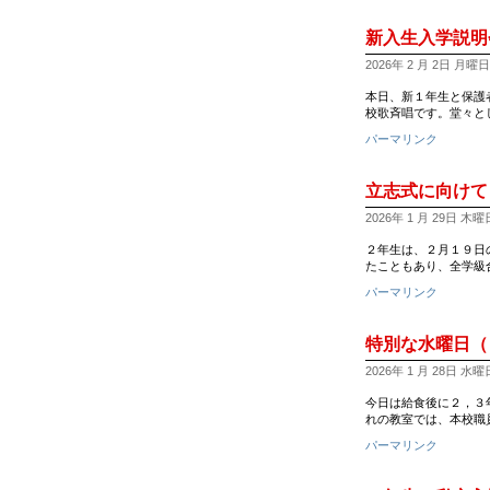
新入生入学説明
2026年 2 月 2日 月曜日 1
本日、新１年生と保護者を
校歌斉唱です。堂々として
パーマリンク
立志式に向けて
2026年 1 月 29日 木曜日 
２年生は、２月１９日
たこともあり、全学級
パーマリンク
特別な水曜日（
2026年 1 月 28日 水曜日 
今日は給食後に２，３
れの教室では、本校職
パーマリンク