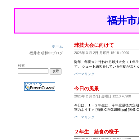
福井市
球技大会に向けて
ホーム
福井市成和中ブログ
2026年 3 月 2日 月曜日 15:18 +0900
例年、年度末に行われる球技大会（１年生
検索
す。 シュート練習をしている生徒がほと
パーマリンク
今日の風景
2026年 2 月 27日 金曜日 12:13 +0900
今日は、１・２年生は、今年度最後の定期
室のようす＞ [画像:CIMG1898.jpg] [画像:CIM
パーマリンク
２年生 給食の様子