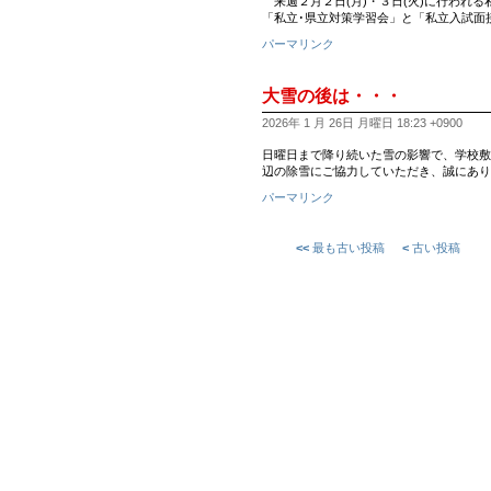
来週２月２日(月)・３日(火)に行われ
「私立･県立対策学習会」と「私立入試面
パーマリンク
大雪の後は・・・
2026年 1 月 26日 月曜日 18:23 +0900
日曜日まで降り続いた雪の影響で、学校敷地内や通学
辺の除雪にご協力していただき、誠にあり
パーマリンク
<<
最も古い投稿
<
古い投稿