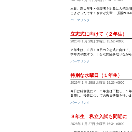
2026年 2 月 2日 月曜日 18:41 +0900
本日、新１年生と保護者を対象に入学説明会が
こよかったです！さすが先輩！ [画像:CIMG18
パーマリンク
立志式に向けて（２年生）
2026年 1 月 29日 木曜日 15:52 +0900
２年生は、２月１９日の立志式に向けて、
学年の半数ずつ、十分な間隔を取りながら
パーマリンク
特別な水曜日（１年生）
2026年 1 月 28日 水曜日 18:23 +0900
今日は給食後に２，３年生は下校し、１年
参観し、授業についての教員研修を行いま
パーマリンク
３年生 私立入試も間近に
2026年 1 月 27日 火曜日 16:34 +0900