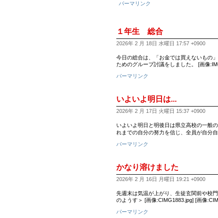
パーマリンク
１年生 総合
2026年 2 月 18日 水曜日 17:57 +0900
今日の総合は、「お金では買えないもの」
ためのグループ討議をしました。 [画像:IMG_0
パーマリンク
いよいよ明日は...
2026年 2 月 17日 火曜日 15:37 +0900
いよいよ明日と明後日は県立高校の一般の
れまでの自分の努力を信じ、全員が自分自
パーマリンク
かなり溶けました
2026年 2 月 16日 月曜日 19:21 +0900
先週末は気温が上がり、生徒玄関前や校門付近の雪が
のようす＞ [画像:CIMG1883.jpg] [画像:CIMG
パーマリンク