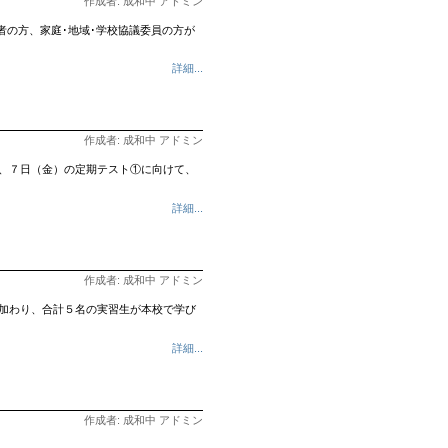
作成者: 成和中 アドミン
護者の方、家庭･地域･学校協議委員の方が
詳細...
作成者: 成和中 アドミン
（木）、７日（金）の定期テスト①に向けて、
詳細...
作成者: 成和中 アドミン
加わり、合計５名の実習生が本校で学び
詳細...
作成者: 成和中 アドミン