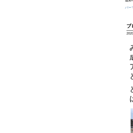
成和中
パー
ブ
202