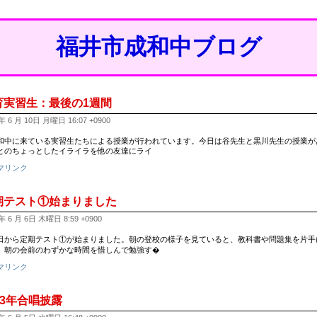
福井市成和中ブログ
育実習生：最後の1週間
年 6 月 10日 月曜日 16:07 +0900
中に来ている実習生たちによる授業が行われています。今日は谷先生と黒川先生の授業が
とのちょっとしたイライラを他の友達にライ
マリンク
期テスト①始まりました
年 6 月 6日 木曜日 8:59 +0900
から定期テスト①が始まりました。朝の登校の様子を見ていると、教科書や問題集を片手
。朝の会前のわずかな時間を惜しんで勉強す�
マリンク
5 3年合唱披露