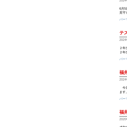
2024
6月
見守
パー
テ
2024
２年
２年
パー
福
2024
今日
ます
パー
福
2020