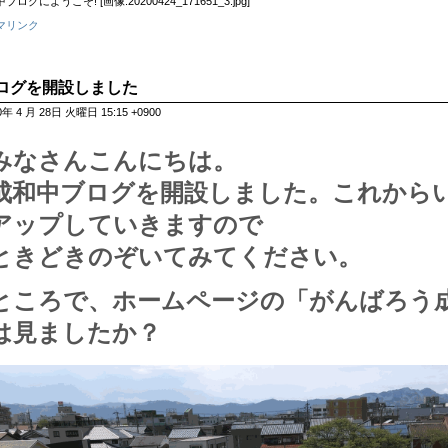
ブログにようこそ! [画像:20200424_171651_3.jpg]
マリンク
ログを開設しました
0年 4 月 28日 火曜日 15:15 +0900
みなさんこんにちは。
成和中ブログを開設しました。これから
アップしていきますので
ときどきのぞいてみてください。
ところで、ホームページの「がんばろう
は見ましたか？