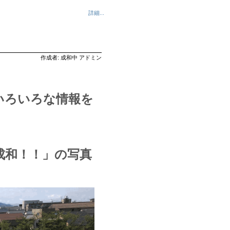
詳細...
作成者: 成和中 アドミン
いろいろな情報を
成和！！」の写真