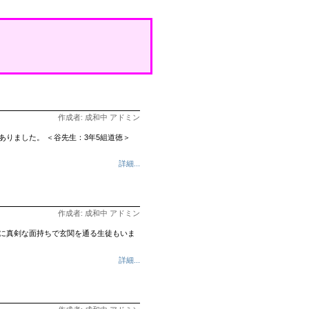
作成者: 成和中 アドミン
ありました。 ＜谷先生：3年5組道徳＞
詳細...
作成者: 成和中 アドミン
に真剣な面持ちで玄関を通る生徒もいま
詳細...