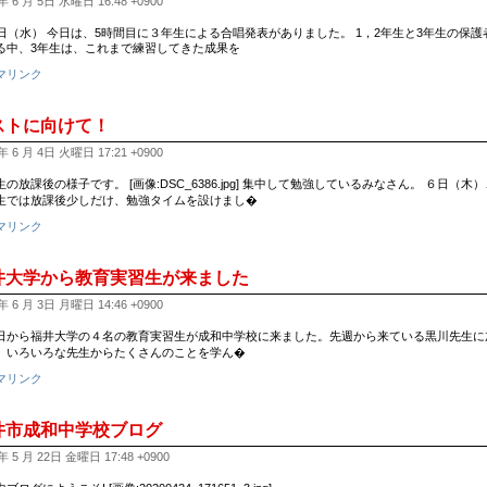
年 6 月 5日 水曜日 16:48 +0900
5日（水） 今日は、5時間目に３年生による合唱発表がありました。 1，2年生と3年生の保
る中、3年生は、これまで練習してきた成果を
マリンク
ストに向けて！
年 6 月 4日 火曜日 17:21 +0900
生の放課後の様子です。 [画像:DSC_6386.jpg] 集中して勉強しているみなさん。 ６日
生では放課後少しだけ、勉強タイムを設けまし�
マリンク
井大学から教育実習生が来ました
年 6 月 3日 月曜日 14:46 +0900
から福井大学の４名の教育実習生が成和中学校に来ました。先週から来ている黒川先生に
。いろいろな先生からたくさんのことを学ん�
マリンク
井市成和中学校ブログ
年 5 月 22日 金曜日 17:48 +0900