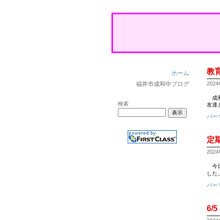
教
ホーム
福井市成和中ブログ
2024
成和
検索
友達
パー
定
2024
今日
した
パー
6/