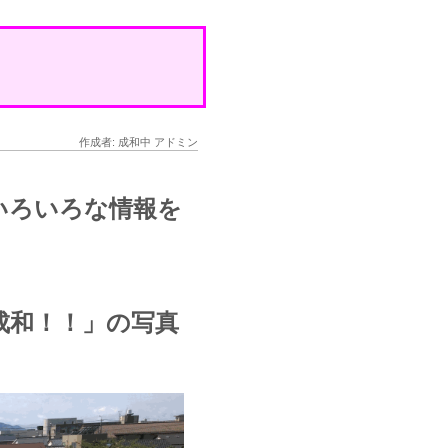
作成者: 成和中 アドミン
いろいろな情報を
成和！！」の写真