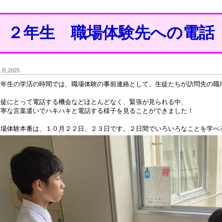
２年生 職場体験先への電話
9 月,2025
２年生の学活の時間では、職場体験の事前連絡として、生徒たちが訪問先の職
生徒にとって電話する機会などほとんどなく、緊張が見られる中、
丁寧な言葉遣いでハキハキと電話する様子を見ることができました！
職場体験本番は、１０月２２日、２３日です。２日間でいろいろなことを学べ