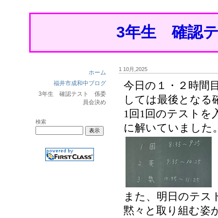
3年生 確認
1 10月,2025
ホーム
福井市成和中ブログ
今日の１・２時間
3年生 確認テスト 係委
しては最後となる
員会決め
1回1回のテスト
検索
に解いていました
また、明日のテス
黙々と取り組む姿