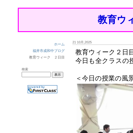
教育ウ
21 10月,2025
ホーム
福井市成和中ブログ
教育ウィーク２日
教育ウィーク ２日目
今日も全クラスの
検索
＜今日の授業の風